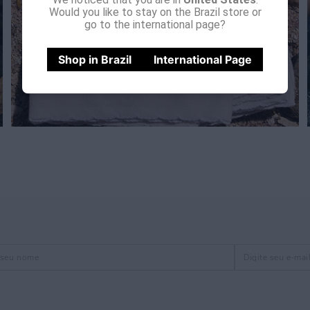
Would you like to stay on the Brazil store or
go to the international page?
Shop in Brazil
International Page