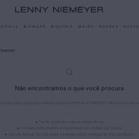
ENTIALS
BIOWEAR
BIQUÍNIS
MAIÔS
ROUPAS
ACES
27040408
Não encontramos o que você procura
camisa-easy-algodao-textura-verdes-inhotim-27040408
● Tente palavras menos específicas
● Escreva pelo menos 4 caracteres no campo de busca
● Use os menus do site para navegar pelas categorias dos produtos