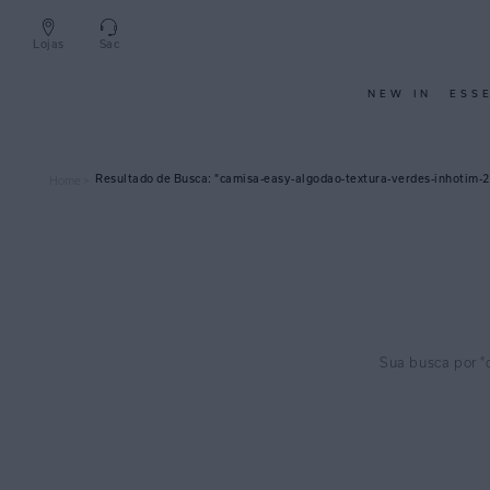
Lojas
Sac
NEW IN
ESS
camisa-easy-algodao-textura-verdes-inhotim-
Home >