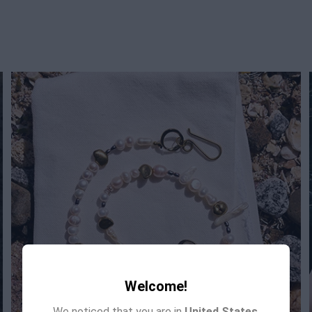
Welcome!
We noticed that you are in
United States
.