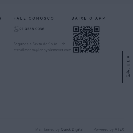
S
FALE CONOSCO
BAIXE O APP
21 3558-0036
Segunda a Sexta de 9h às 17h
atendimento@lennyniemeyer.com
AJUDA
Quick Digital
VTEX
Maintained by
Powered by