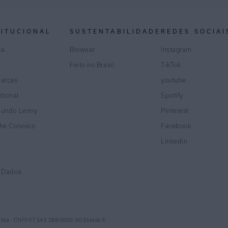
TITUCIONAL
SUSTENTABILIDADE
REDES SOCIAI
ca
Biowear
Instagram
Feito no Brasil
TikTok
marcas
youtube
ational
Spotify
Mundo Lenny
Pinterest
lhe Conosco
Facebook
Linkedin
e Dados
Ltda - CNPJ 07.543.288/0001-90 Estado E