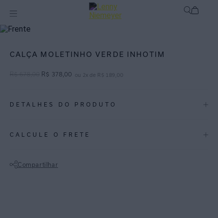
Off
Calças
CALÇA MOLETINHO VERDE INHOTIM
R$
678
,
00
R$
378
,
00
ou
2
x de
R$
189
,
00
DETALHES DO PRODUTO
REF:
27010387.3896
CALCULE O FRETE
COR VERDES INHOTIM: Tom de verde fechado que explora o tom
natural da floresta do museu à céu aberto
Compartilhar
Calça moletinho, feita em malha de viscose com elastano.
Não sei meu CEP
- Tem cós de elástico;
- Amarração com rolotê;
- Bolsos laterais;