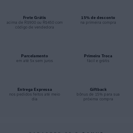
- Modelagem afunilada com gancho levemente deslocado;
- Ideal para produções casuais com toque contemporâneo e
confortável.
Frete Grátis
15% de desconto
acima de R$900 ou R$450 com
na primeira compra
código de vendedora
ESPECIFICAÇÕES
COLEÇÃO
:
Verão 2026
COMPOSIÇÃO
:
97% Viscose 3% Elastano
Parcelamento
Primeira Troca
em até 5x sem juros
fácil e grátis
Entrega Expressa
Giftback
nos pedidos feitos até meio
bônus de 15% para sua
dia
próxima compra