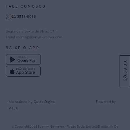
Gestão de Cookies
Instagram
FALE CONOSCO
TikTok
21 3558-0036
Facebook
Pinterest
Segunda a Sexta de 9h às 17h
Linkedin
atendimento@lennyniemeyer.com
youtube
BAIXE O APP
Spotify
AJUDA
Quick Digital
Maintained by
Powered by
VTEX
© Copyright 2018 | Lenny Niemeyer - Razão Social Lny 2005 Indústria De