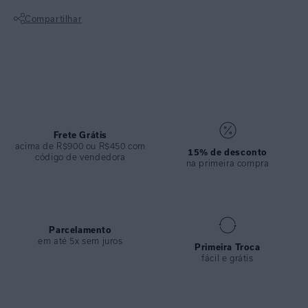
Possui bojo removível e acessório central em V no banho ouro, além
Compartilhar
de fecho de metal com ímã na parte de trás. Proporciona firmeza ao
busto com elegância e discrição.
Não sei meu CEP
ESPECIFICAÇÕES
COLEÇÃO
:
Verão 2026
COMPOSIÇÃO
:
82% Poliamida 18%elastano
Frete Grátis
acima de R$900 ou R$450 com
15% de desconto
código de vendedora
na primeira compra
Parcelamento
em até 5x sem juros
Primeira Troca
fácil e grátis