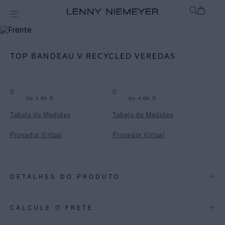
mix-and-match
Top
TOP BANDEAU V RECYCLED VEREDAS
0
0
ou
x de
0
ou
x de
0
Tabela de Medidas
Tabela de Medidas
Provador Virtual
Provador Virtual
DETALHES DO PRODUTO
REF:
48100648.3906
CALCULE O FRETE
Top bandeau, feito em lycra reciclada com proteção UV FPU 50+.