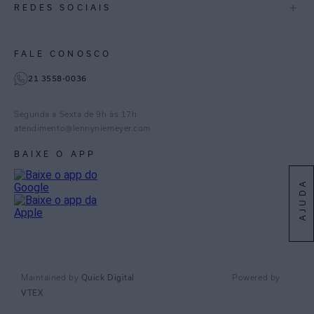
+
REDES SOCIAIS
Goiás
Trabalhe Conosco
Feito no Brasil
Paraná
Gestão de Cookies
Instagram
FALE CONOSCO
TikTok
21 3558-0036
Facebook
Pinterest
Segunda a Sexta de 9h às 17h
Linkedin
atendimento@lennyniemeyer.com
youtube
BAIXE O APP
Spotify
AJUDA
Quick Digital
Maintained by
Powered by
VTEX