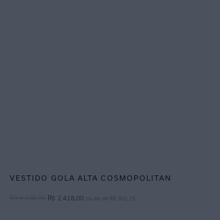
VESTIDO GOLA ALTA COSMOPOLITAN
R$
4
.
398
,
00
R$
2
.
418
,
00
ou
8
x de
R$
302
,
25