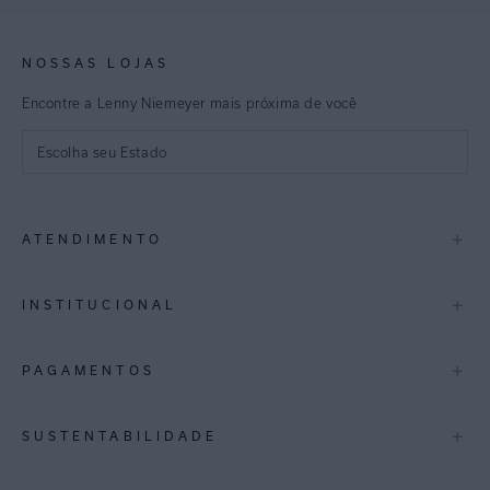
NOSSAS LOJAS
Encontre a Lenny Niemeyer mais próxima de você
Escolha seu Estado
São Paulo
+
ATENDIMENTO
Rio de Janeiro
Minas Gerais
Contato
+
INSTITUCIONAL
Trocas e Devoluções
Espirito Santo
Termos de Uso
A Marca
+
PAGAMENTOS
Bahia
Perguntas Frequentes
Lojas
Pernambuco
Personal Shoppper
Multimarcas
+
SUSTENTABILIDADE
Cashback
International
Distrito Federal
Política de Privacidade
Blog Mundo Lenny
Biowear