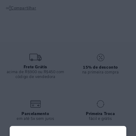
COLEÇÃO
:
Verão 2026
Compartilhar
COMPOSIÇÃO
:
82% Poliamida 18%elastano
Não sei meu CEP
Frete Grátis
15% de desconto
acima de R$900 ou R$450 com
na primeira compra
código de vendedora
Parcelamento
Primeira Troca
em até 5x sem juros
fácil e grátis