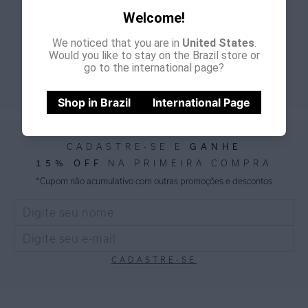
Welcome!
We noticed that you are in
United States
.
Entrega Expressa
Giftback
Would you like to stay on the Brazil store or
nos pedidos feitos até meio
bônus de 15% para sua
dia
go to the international page?
próxima compra
Shop in Brazil
International Page
CADASTRE-SE E
GANHE
15% OFF
NA PRIMEIRA COMPRA
*Cupom não acumulativo com outras promoções e descontos
CADASTRE-SE