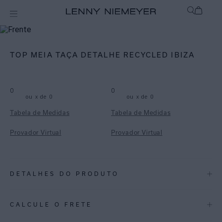
mix-and-match
Top
TOP MEIA TAÇA DETALHE RECYCLED IBIZA
0
0
ou
x de
0
ou
x de
0
Tabela de Medidas
Tabela de Medidas
Provador Virtual
Provador Virtual
DETALHES DO PRODUTO
REF:
48100682.848
CALCULE O FRETE
ESPECIFICAÇÕES