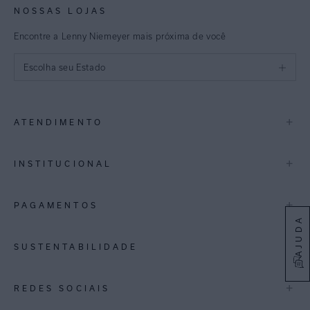
NOSSAS LOJAS
Encontre a Lenny Niemeyer mais próxima de você
Escolha seu Estado
São Paulo
+
ATENDIMENTO
Rio de Janeiro
Minas Gerais
Contato
+
INSTITUCIONAL
Trocas e Devoluções
Espirito Santo
Termos de Uso
A Marca
+
PAGAMENTOS
Bahia
Perguntas Frequentes
Lojas
AJUDA
Pernambuco
Personal Shoppper
Multimarcas
+
SUSTENTABILIDADE
Cashback
International
Distrito Federal
Política de Privacidade
Blog Mundo Lenny
Biowear
+
REDES SOCIAIS
Goiás
Trabalhe Conosco
Feito no Brasil