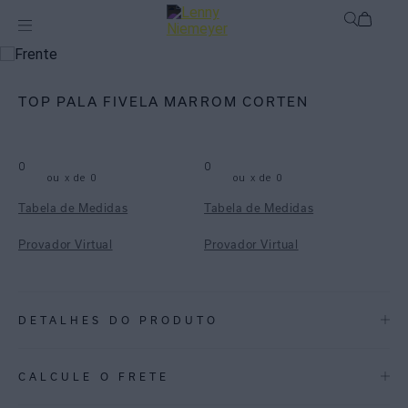
mix-and-match
Top
TOP PALA FIVELA MARROM CORTEN
0
0
ou
x de
0
ou
x de
0
Tabela de Medidas
Tabela de Medidas
Provador Virtual
Provador Virtual
DETALHES DO PRODUTO
REF:
48100811.3933
CALCULE O FRETE
Top triângulo, feito em lycra texturizada. Tem pala e fechamento