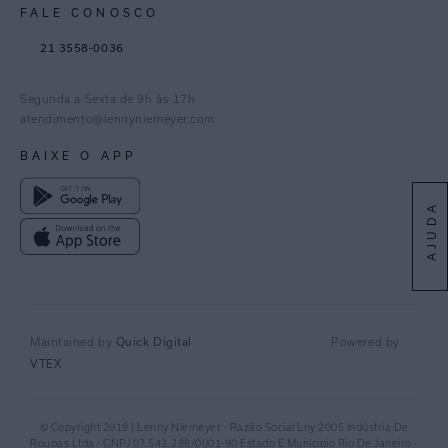
FALE CONOSCO
TikTok
21 3558-0036
Facebook
Pinterest
Segunda a Sexta de 9h às 17h
Linkedin
atendimento@lennyniemeyer.com
youtube
BAIXE O APP
Spotify
AJUDA
Quick Digital
Maintained by
Powered by
VTEX
© Copyright 2018 | Lenny Niemeyer - Razão Social Lny 2005 Indústria De
Roupas Ltda - CNPJ 07.543.288/0001-90 Estado E Municipio Rio De Janeiro -