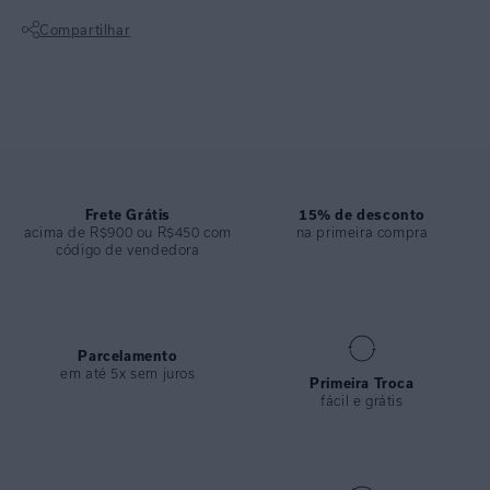
frontal em fivela metálica banho ouro. O recorte diferenciado valoriza
Compartilhar
o colo e traz sofisticação à peça, ideal para composições balneares
contemporâneas.
Não sei meu CEP
ESPECIFICAÇÕES
COLEÇÃO
:
Desfile 2026
COMPOSIÇÃO
:
94,2%poliamida 5,8%elastano
Frete Grátis
15% de desconto
acima de R$900 ou R$450 com
na primeira compra
código de vendedora
Parcelamento
em até 5x sem juros
Primeira Troca
fácil e grátis