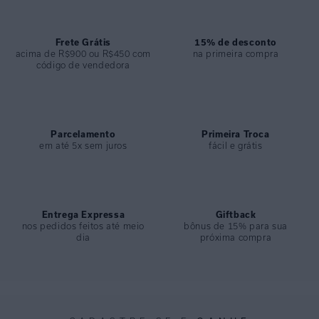
ESPECIFICAÇÕES
COLEÇÃO
:
Desfile 2026
COMPOSIÇÃO
Frete Grátis
:
93% Viscose 7% Elastano
15% de desconto
acima de R$900 ou R$450 com
na primeira compra
código de vendedora
Parcelamento
Primeira Troca
em até 5x sem juros
fácil e grátis
Entrega Expressa
Giftback
nos pedidos feitos até meio
bônus de 15% para sua
dia
próxima compra