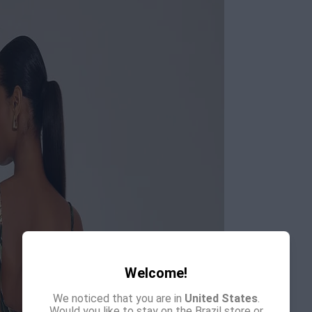
Welcome!
We noticed that you are in
United States
.
Would you like to stay on the Brazil store or