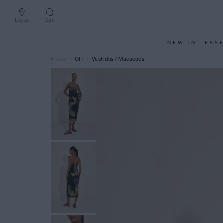
Lojas
Sac
NEW IN
ESS
Off
Vestidos / Macacões