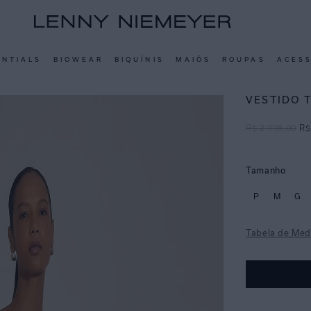
ENTIALS
BIOWEAR
BIQUÍNIS
MAIÔS
ROUPAS
ACES
VESTIDO 
R$
2
.
998
,
00
R$
Tamanho
P
M
G
Tabela de Med