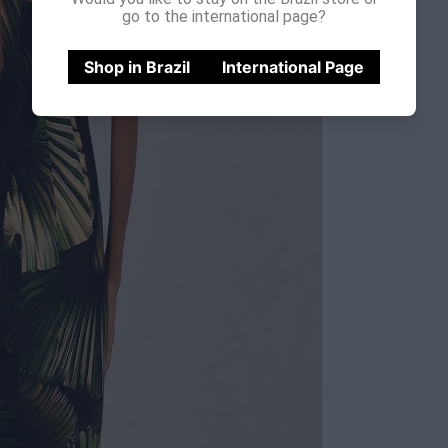
go to the international page?
Shop in Brazil
International Page