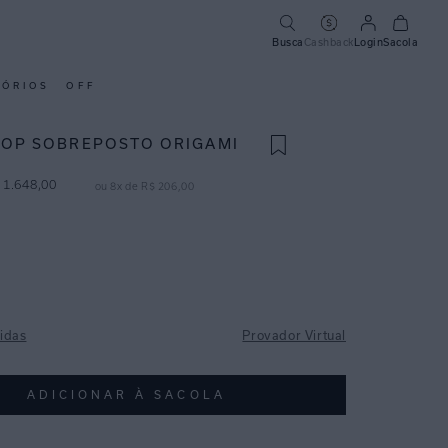
Busca
Cashback
Login
Sacola
SÓRIOS
OFF
TOP SOBREPOSTO ORIGAMI
1
.
648
,
00
ou
8
x de
R$
206
,
00
idas
Provador Virtual
ADICIONAR À SACOLA