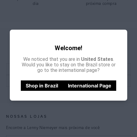
dia
próxima compra
GANHE
CADASTRE-SE E
Welcome!
15% OFF
NA PRIMEIRA COMPRA
*Cupom não acumulativo com outras promoções e descontos
We noticed that you are in
United States
.
Would you like to stay on the Brazil store or
go to the international page?
Shop in Brazil
International Page
CADASTRE-SE
NOSSAS LOJAS
Encontre a Lenny Niemeyer mais próxima de você