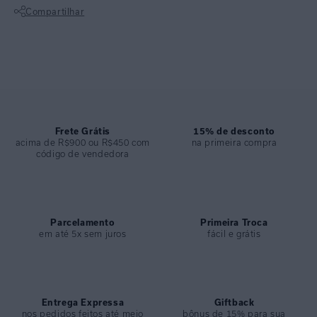
Compartilhar
para ser usado tanto na praia quanto em passeios diurnos em dias
quentes.
Não sei meu CEP
Alças em corda elástica dupla e passadores meia lua no banho
ouro.
Possui bojo removível. Com boa sustentação e alta cobertura
do busto.
Frete Grátis
15% de desconto
Calça Midi preto, com modelagem média básica. Feita em lycra
acima de R$900 ou R$450 com
na primeira compra
código de vendedora
reciclada com proteção UV FPU 50+. Biquini que não marca e não
aperta, garantindo conforto e visual moderno.
Tem costura embutida, proporcionando maior conforto;
Com costura no meio costas, que deixa o caimento levemente
Parcelamento
Primeira Troca
cavado.
em até 5x sem juros
fácil e grátis
ESPECIFICAÇÕES
Entrega Expressa
Giftback
nos pedidos feitos até meio
bônus de 15% para sua