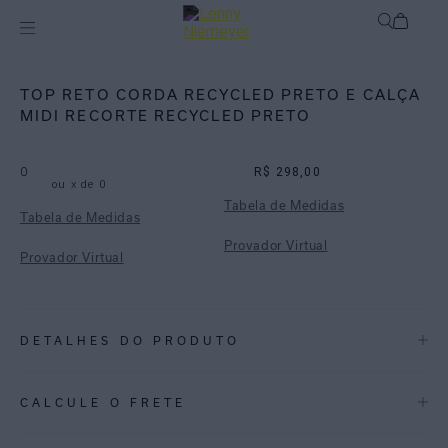
Biquínis
Biquínis Lisos
TOP RETO CORDA RECYCLED PRETO E CALÇA
MIDI RECORTE RECYCLED PRETO
0
R$ 298,00
ou
x de
0
Tabela de Medidas
Tabela de Medidas
Provador Virtual
Provador Virtual
DETALHES DO PRODUTO
REF:
48100605.004_48110737.004
CALCULE O FRETE
Top Reto preto, com modelagem de camiseta com decote reto. Feito
em lycra reciclada com proteção UV FPU 50+. Garante versatilidade