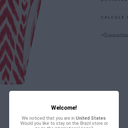
REF:
09100018
CALCULE 
TAGINE: Estamp
sugere um padrã
Compartilha
artesanal.
Não sei meu CE
• Calça infantil
• Laterais drape
• Largura média 
• Charmosa para
• Conforto esse
ESPECIFI
COLEÇÃO
:
Welcome!
COMPOSI
We noticed that you are in
United States
.
Would you like to stay on the Brazil store or