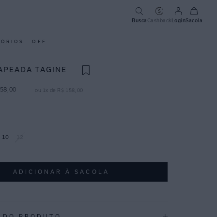
Busca
Cashback
Login
Sacola
SÓRIOS
OFF
APEADA TAGINE
58
,
00
ou
1
x de
R$
158
,
00
10
12
ADICIONAR À SACOLA
 DO PRODUTO