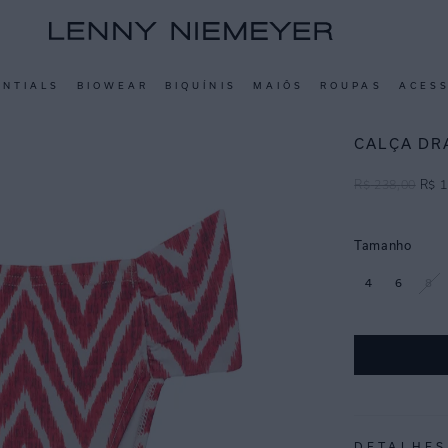
ENTIALS
BIOWEAR
BIQUÍNIS
MAIÔS
ROUPAS
ACES
CALÇA DR
R$
238
,
00
R$
1
Tamanho
4
6
8
DETALHES