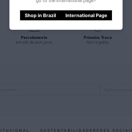
go to the international page?
Shop in Brazil
International Page
Parcelamento
Primeira Troca
em até 8x sem juros
fácil e grátis
TITUCIONAL
SUSTENTABILIDADE
REDES SOCIAI