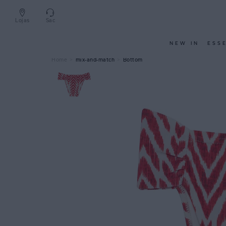
Lojas
Sac
NEW IN
ESS
mix-and-match
Bottom