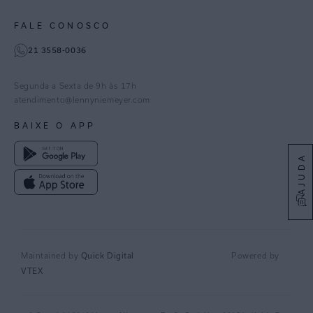
Paraná
Gestão de Cookies
Instagram
FALE CONOSCO
TikTok
21 3558-0036
Facebook
Pinterest
Segunda a Sexta de 9h às 17h
Linkedin
atendimento@lennyniemeyer.com
youtube
BAIXE O APP
Spotify
AJUDA
Quick Digital
Maintained by
Powered by
VTEX