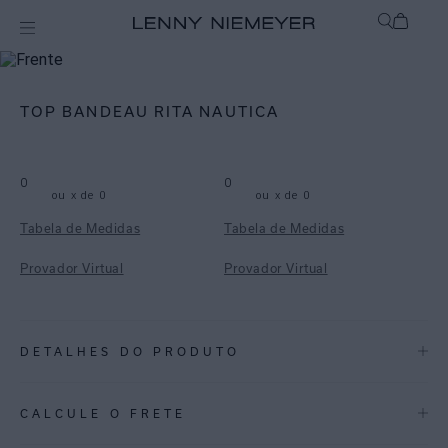
mix-and-match
Top
TOP BANDEAU RITA NAUTICA
0
0
ou
x de
0
ou
x de
0
Tabela de Medidas
Tabela de Medidas
Provador Virtual
Provador Virtual
DETALHES DO PRODUTO
REF:
48100796.3928
CALCULE O FRETE
ESPECIFICAÇÕES