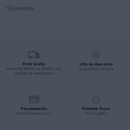
COLEÇÃO
:
Alto Verão 2026
Compartilhar
COMPOSIÇÃO
:
82% Poliamida 18%elastano
Não sei meu CEP
Frete Grátis
15% de desconto
acima de R$900 ou R$450 com
na primeira compra
código de vendedora
Parcelamento
Primeira Troca
em até 5x sem juros
fácil e grátis