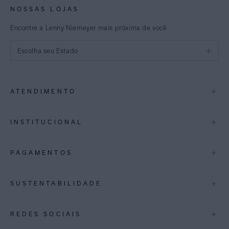
NOSSAS LOJAS
Encontre a Lenny Niemeyer mais próxima de você
Escolha seu Estado
São Paulo
+
ATENDIMENTO
Rio de Janeiro
Minas Gerais
Contato
+
INSTITUCIONAL
Trocas e Devoluções
Espirito Santo
Termos de Uso
A Marca
+
PAGAMENTOS
Bahia
Perguntas Frequentes
Lojas
Pernambuco
Personal Shoppper
Multimarcas
+
SUSTENTABILIDADE
Cashback
International
Distrito Federal
Política de Privacidade
Blog Mundo Lenny
Biowear
+
REDES SOCIAIS
Goiás
Trabalhe Conosco
Feito no Brasil