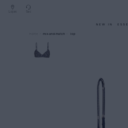
Lojas
Sac
NEW IN
ESS
mix-and-match
Top