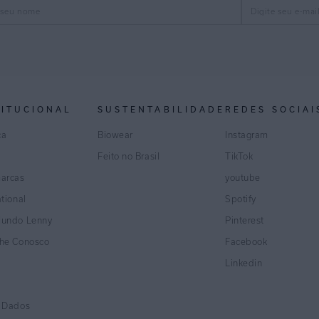
TITUCIONAL
SUSTENTABILIDADE
REDES SOCIAI
ca
Biowear
Instagram
Feito no Brasil
TikTok
marcas
youtube
ational
Spotify
Mundo Lenny
Pinterest
lhe Conosco
Facebook
Linkedin
e Dados