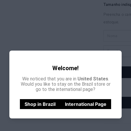
Welcome!
We noticed that you are in
United States
.
Would you like to stay on the Brazil store or
go to the international page?
Shop in Brazil
International Page