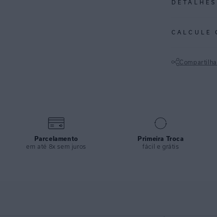
DETALHES
REF:
48100797
CALCULE 
ESPECIFI
COLEÇÃO
:
Compartilha
COMPOSI
Não sei meu CE
Parcelamento
Primeira Troca
em até 8x sem juros
fácil e grátis