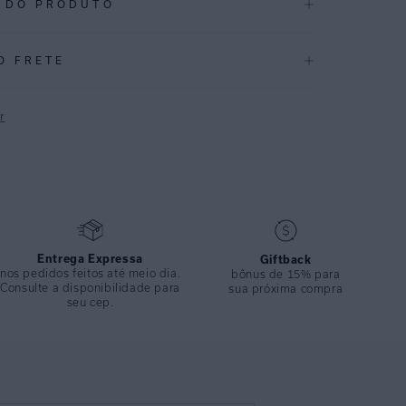
 DO PRODUTO
.3928
O FRETE
CAÇÕES
Alto Verão 2026
r
ÇÃO
:
82% Poliamida 18%elastano
P
Entrega Expressa
Giftback
nos pedidos feitos até meio dia.
bônus de 15% para
Consulte a disponibilidade para
sua próxima compra
seu cep.