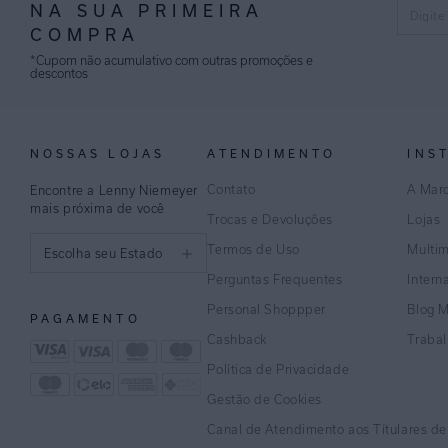
NA SUA PRIMEIRA
COMPRA
*Cupom não acumulativo com outras promoções e
descontos
NOSSAS LOJAS
ATENDIMENTO
INS
Contato
A Mar
Encontre a Lenny Niemeyer
mais próxima de você
Trocas e Devoluções
Lojas
Termos de Uso
Multi
Escolha seu Estado
Perguntas Frequentes
Intern
São Paulo
Personal Shoppper
Blog 
PAGAMENTO
Rio de Janeiro
Cashback
Traba
Política de Privacidade
Minas Gerais
Gestão de Cookies
Espírito Santo
Canal de Atendimento aos Títulares d