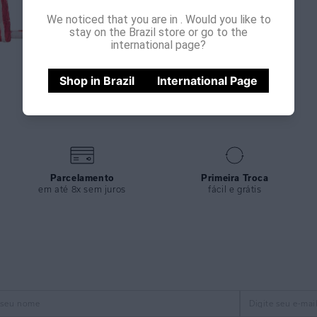
We noticed that you are in
. Would you like to
stay on the Brazil store or go to the
international page?
Shop in Brazil
International Page
Parcelamento
Primeira Troca
em até 8x sem juros
fácil e grátis