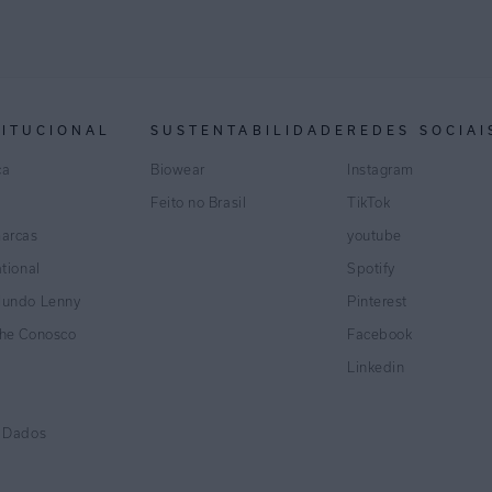
TITUCIONAL
SUSTENTABILIDADE
REDES SOCIAI
ca
Biowear
Instagram
Feito no Brasil
TikTok
marcas
youtube
ational
Spotify
Mundo Lenny
Pinterest
lhe Conosco
Facebook
Linkedin
e Dados