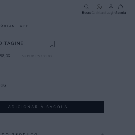
Busca
Cashback
Login
Sacola
SÓRIOS
OFF
O TAGINE
98
,
00
ou
1
x de
R$
198
,
00
GG
ADICIONAR À SACOLA
 DO PRODUTO