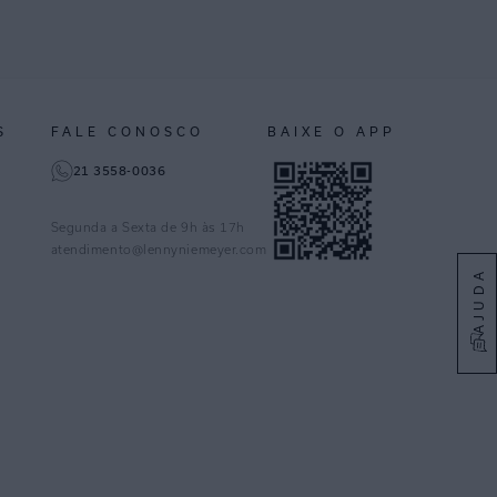
S
FALE CONOSCO
BAIXE O APP
21 3558-0036
Segunda a Sexta de 9h às 17h
atendimento@lennyniemeyer.com
AJUDA