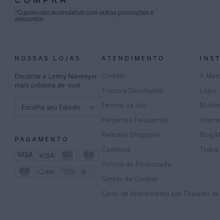
*Cupom não acumulativo com outras promoções e
descontos
NOSSAS LOJAS
ATENDIMENTO
INS
Contato
A Mar
Encontre a Lenny Niemeyer
mais próxima de você
Trocas e Devoluções
Lojas
Termos de Uso
Multi
Escolha seu Estado
Perguntas Frequentes
Intern
São Paulo
Personal Shoppper
Blog 
PAGAMENTO
Rio de Janeiro
Cashback
Traba
Política de Privacidade
Minas Gerais
Gestão de Cookies
Espírito Santo
Canal de Atendimento aos Títulares d
Bahia