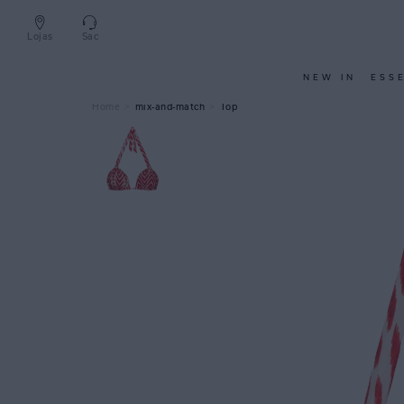
Lojas
Sac
NEW IN
ESS
mix-and-match
Top