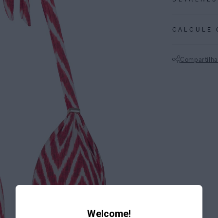
REF:
48100824
CALCULE 
TAGINE: Estamp
sugere um padrã
Compartilha
artesanal.
Não sei meu CE
• Confeccionado
• Modelagem tip
• Alças em cord
banho ouro.
• Oferece ajuste
• Versátil para
fluidas.
ESPECIFI
COLEÇÃO
:
COMPOSI
Welcome!