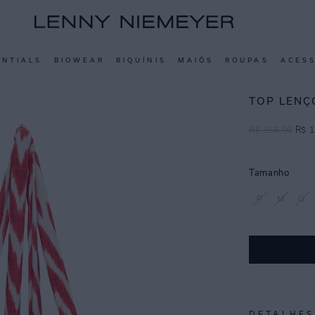
ENTIALS
BIOWEAR
BIQUÍNIS
MAIÔS
ROUPAS
ACES
TOP LENÇ
R$
358
,
00
R$
1
Tamanho
P
M
G
DETALHES