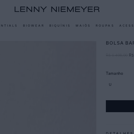
ENTIALS
BIOWEAR
BIQUÍNIS
MAIÔS
ROUPAS
ACES
BOLSA BA
R$
1
.
498
,
00
R$
Tamanho
U
DETALHES