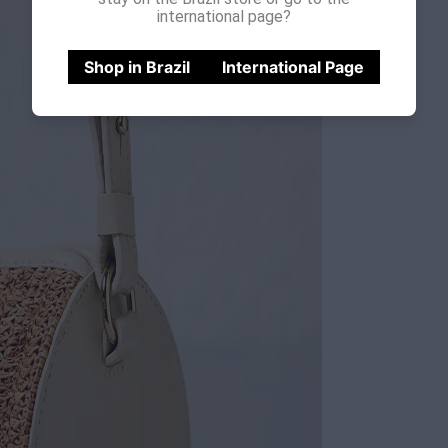
international page?
Shop in Brazil
International Page