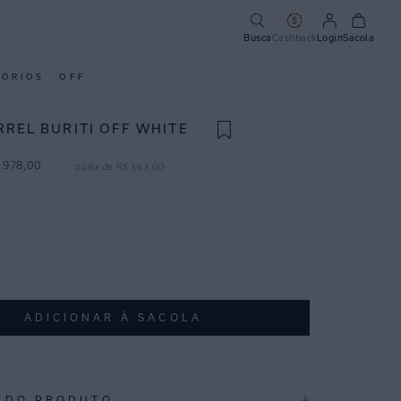
Busca
Cashback
Login
Sacola
SÓRIOS
OFF
RREL BURITI OFF WHITE
978
,
00
ou
6
x de
R$
163
,
00
ADICIONAR À SACOLA
 DO PRODUTO