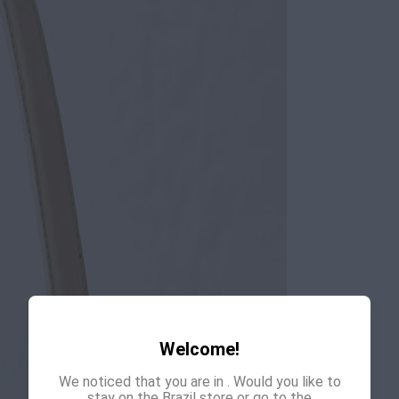
Welcome!
We noticed that you are in
. Would you like to
stay on the Brazil store or go to the