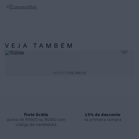
• Modelagem reta com cós de elástico.
Compartilhar
• Comprimento cropped.
• Benefício: conforto absoluto com visual elegante.
Não sei meu CEP
• Ocasião: perfeita para looks casuais sofisticados, aeroporto ou dias
de trabalho descontraído.
ESPECIFICAÇÕES
VEJA TAMBÉM
COLEÇÃO
:
Alto Verão 2026
COMPOSIÇÃO
:
100% Poliester
CALÇA TELINHA OFF WHITE
R$ 698,00
R$ 388,00
Frete Grátis
15% de desconto
acima de R$900 ou R$450 com
na primeira compra
código de vendedora