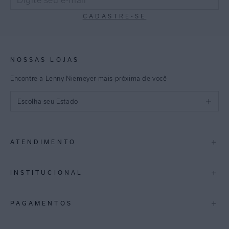
CADASTRE-SE
NOSSAS LOJAS
Encontre a Lenny Niemeyer mais próxima de você
Escolha seu Estado
São Paulo
+
ATENDIMENTO
Rio de Janeiro
Minas Gerais
Contato
+
INSTITUCIONAL
Trocas e Devoluções
Espirito Santo
Termos de Uso
A Marca
+
PAGAMENTOS
Bahia
Perguntas Frequentes
Lojas
Pernambuco
Personal Shoppper
Multimarcas