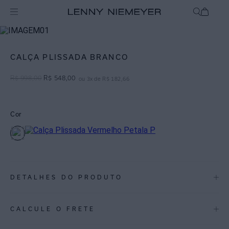
Off
Calças
CALÇA PLISSADA BRANCO
R$
998
,
00
R$
548
,
00
ou
3
x de
R$
182
,
66
Cor
DETALHES DO PRODUTO
REF:
27010425.003
CALCULE O FRETE
• Calça em malha plissada de textura fluida.