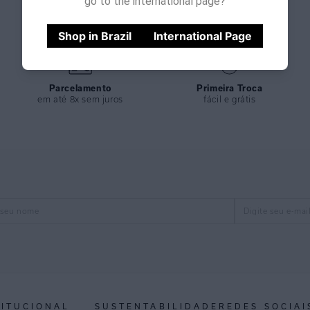
go to the international page?
Shop in Brazil
International Page
Parcelamento
Primeira Troca
em até 8x sem juros
fácil e grátis
TITUCIONAL
SUSTENTABILIDADE
REDES SOCIAI