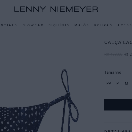
ENTIALS
BIOWEAR
BIQUÍNIS
MAIÔS
ROUPAS
ACES
CALÇA LA
R$
438
,
00
R$
2
Tamanho
PP
P
M
DETALHES