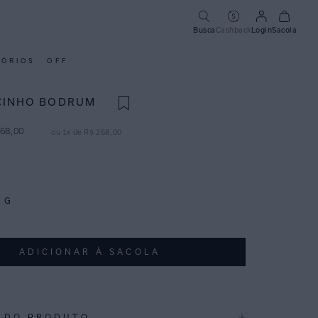
Busca
Cashback
Login
Sacola
SÓRIOS
OFF
CINHO BODRUM
68
,
00
ou
1
x de
R$
268
,
00
G
ADICIONAR À SACOLA
 DO PRODUTO