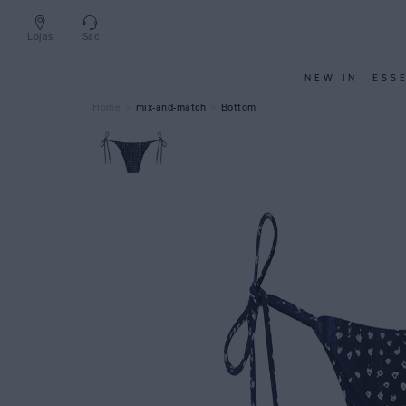
Lojas
Sac
NEW IN
ESS
mix-and-match
Bottom