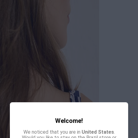
Welcome!
We noticed that you are in
United States
.
Would you like to stay on the Brazil store or