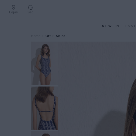
Lojas
Sac
NEW IN
ESS
Off
Maiôs