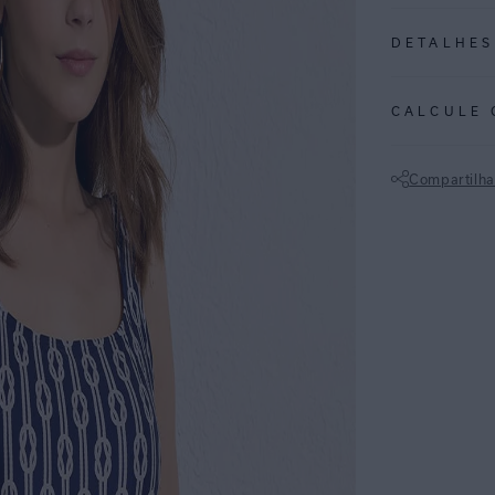
DETALHES
REF:
48020606
CALCULE 
ESTAMPA NÁUTICA
remetem a corda
Compartilha
•Maiô feito em 
Não sei meu CE
•Modelagem clás
para melhor sus
•Possui bojo re
•Uma peça essenc
com conforto ab
ESPECIFI
COLEÇÃO
:
COMPOSI