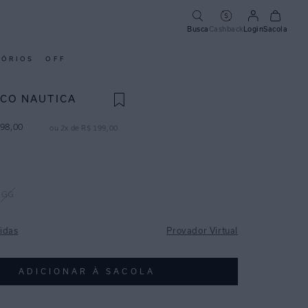
Busca
Cashback
Login
Sacola
SÓRIOS
OFF
ICO NAUTICA
98
,
00
ou
2
x de
R$
199
,
00
GG
idas
Provador Virtual
ADICIONAR À SACOLA