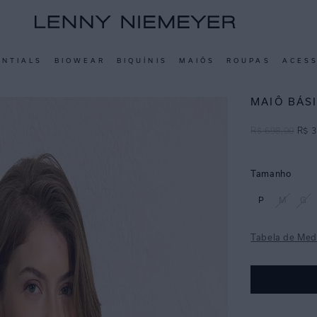
ENTIALS
BIOWEAR
BIQUÍNIS
MAIÔS
ROUPAS
ACES
MAIÔ BÁS
R$
698
,
00
R$
3
Tamanho
P
M
G
Tabela de Med