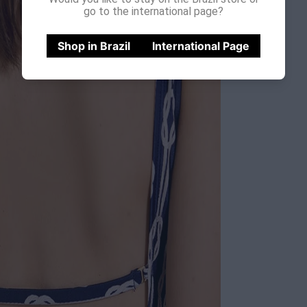
go to the international page?
Shop in Brazil
International Page