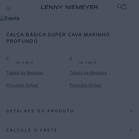
mix-and-match
Bottom
CALÇA BÁSICA SUPER CAVA MARINHO
PROFUNDO
0
0
ou
x de
0
ou
x de
0
Tabela de Medidas
Tabela de Medidas
Provador Virtual
Provador Virtual
DETALHES DO PRODUTO
REF:
48110901.3922
CALCULE O FRETE
ESPECIFICAÇÕES