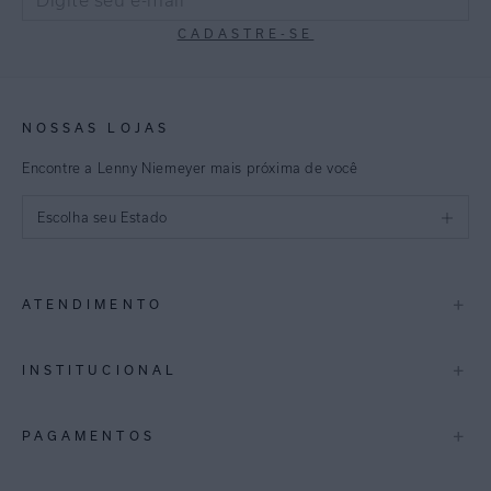
CADASTRE-SE
NOSSAS LOJAS
Encontre a Lenny Niemeyer mais próxima de você
Escolha seu Estado
São Paulo
+
ATENDIMENTO
Rio de Janeiro
Minas Gerais
Contato
+
INSTITUCIONAL
Trocas e Devoluções
Espirito Santo
Termos de Uso
A Marca
+
PAGAMENTOS
Bahia
Perguntas Frequentes
Lojas
Pernambuco
Personal Shoppper
Multimarcas