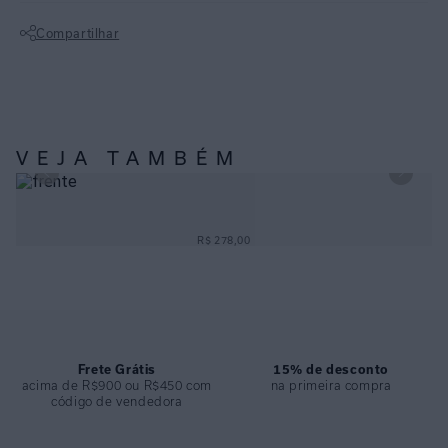
COLEÇÃO
:
Alto Verão 2026
Compartilhar
COMPOSIÇÃO
:
89,80% Poliamida/10,2% Elastano
Não sei meu CEP
VEJA TAMBÉM
CALÇA BÁSICA CAVA MARINHO PROFUNDO
R$ 278,00
Frete Grátis
15% de desconto
acima de R$900 ou R$450 com
na primeira compra
código de vendedora