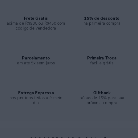
COLEÇÃO
:
Alto Verão 2026
COMPOSIÇÃO
:
87% Poliamida 13% Elastano
Frete Grátis
15% de desconto
acima de R$900 ou R$450 com
na primeira compra
código de vendedora
Parcelamento
Primeira Troca
em até 5x sem juros
fácil e grátis
Entrega Expressa
Giftback
nos pedidos feitos até meio
bônus de 15% para sua
dia
próxima compra