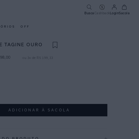
Busca
Cashback
Login
Sacola
SÓRIOS
OFF
E TAGINE OURO
98
,
00
ou
3
x de
R$
199
,
33
ADICIONAR À SACOLA
 DO PRODUTO