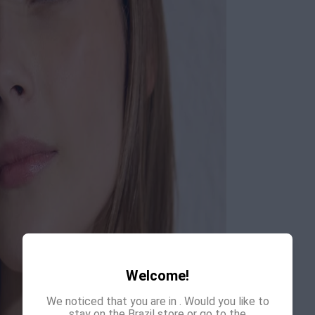
Welcome!
We noticed that you are in
. Would you like to
stay on the Brazil store or go to the