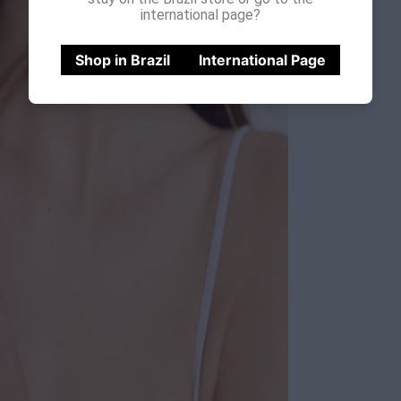
international page?
Shop in Brazil
International Page