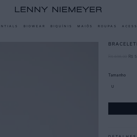
ENTIALS
BIOWEAR
BIQUÍNIS
MAIÔS
ROUPAS
ACES
BRACELET
R$
698
,
00
R$
5
Tamanho
U
DETALHES