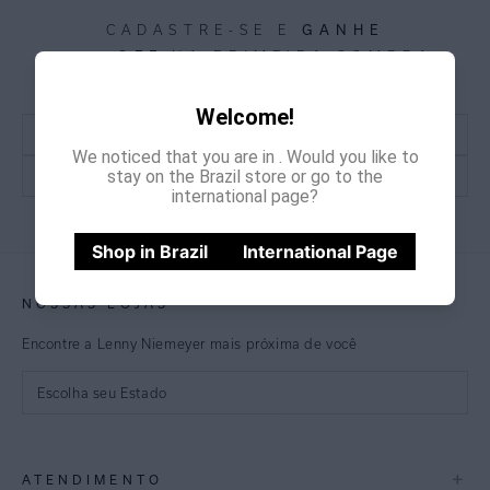
CADASTRE-SE E
GANHE
15% OFF
NA PRIMEIRA COMPRA
*Cupom não acumulativo com outras promoções e descontos
Welcome!
We noticed that you are in
. Would you like to
stay on the Brazil store or go to the
international page?
CADASTRE-SE
Shop in Brazil
International Page
NOSSAS LOJAS
Encontre a Lenny Niemeyer mais próxima de você
Escolha seu Estado
São Paulo
+
ATENDIMENTO
Rio de Janeiro