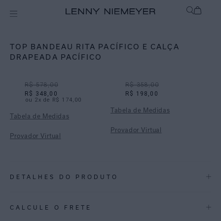
Off
Biquínis
TOP BANDEAU RITA PACÍFICO E CALÇA
DRAPEADA PACÍFICO
R$ 578,00
R$ 358,00
R$ 348,00
R$ 198,00
ou
2
x de
R$ 174,00
Tabela de Medidas
Tabela de Medidas
Provador Virtual
Provador Virtual
DETALHES DO PRODUTO
REF:
48100742.3923_ 48110879.3923
CALCULE O FRETE
ESTAMPA PACÍFICO: Um coral feito em traços soltos e pinceladas