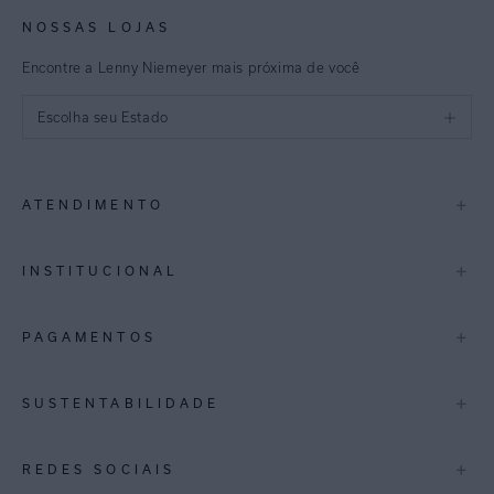
NOSSAS LOJAS
Encontre a Lenny Niemeyer mais próxima de você
Escolha seu Estado
São Paulo
+
ATENDIMENTO
Rio de Janeiro
Minas Gerais
Contato
+
INSTITUCIONAL
Trocas e Devoluções
Espirito Santo
Termos de Uso
A Marca
+
PAGAMENTOS
Bahia
Perguntas Frequentes
Lojas
Pernambuco
Personal Shoppper
Multimarcas
+
SUSTENTABILIDADE
Cashback
International
Distrito Federal
Política de Privacidade
Blog Mundo Lenny
Biowear
+
REDES SOCIAIS
Goiás
Trabalhe Conosco
Feito no Brasil