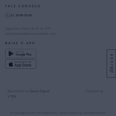
Gestão de Cookies
Instagram
FALE CONOSCO
TikTok
21 3558-0036
Facebook
Pinterest
Segunda a Sexta de 9h às 17h
Linkedin
atendimento@lennyniemeyer.com
youtube
BAIXE O APP
Spotify
AJUDA
Maintained by
Quick Digital
Powered by
VTEX
© Copyright 2018 | Lenny Niemeyer - Razão Social Lny 2005 Indústria De