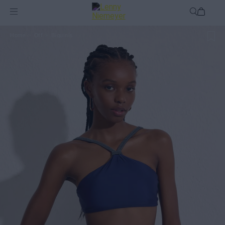
Off
Biquínis