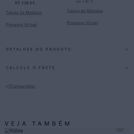
ou
x de
0
R$ 238,00
Tabela de Medidas
Tabela de Medidas
Provador Virtual
Provador Virtual
DETALHES DO PRODUTO
REF:
48100815.008_48110926.008
CALCULE O FRETE
Top Alto Corda
Lycra reciclada com proteção UV FPU 50+
Compartilhar
Modelagem frente única
Alça em corda elástica dupla com passadores meia-lua
Não sei meu CEP
metálicos no banho ouro
Visual elegante e sofisticado, ideal para composições
contemporâneas de praia
VEJA TAMBÉM
Calça Midi Clean