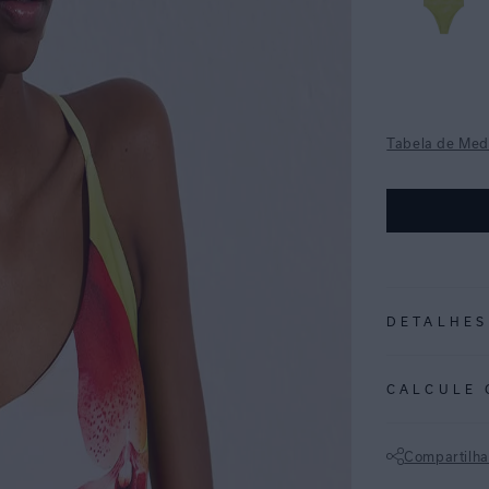
Tabela de Med
DETALHES
REF:
48100820
CALCULE 
ESPECIFI
COLEÇÃO
:
Compartilha
COMPOSI