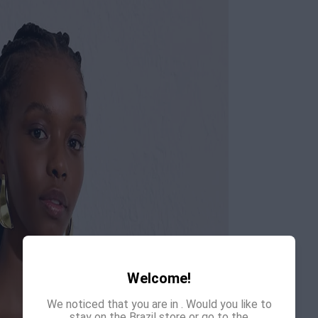
Welcome!
We noticed that you are in
. Would you like to
stay on the Brazil store or go to the