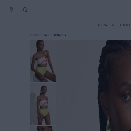
NEW IN
ESS
Off
Biquínis