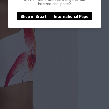
international page?
Shop in Brazil
International Page