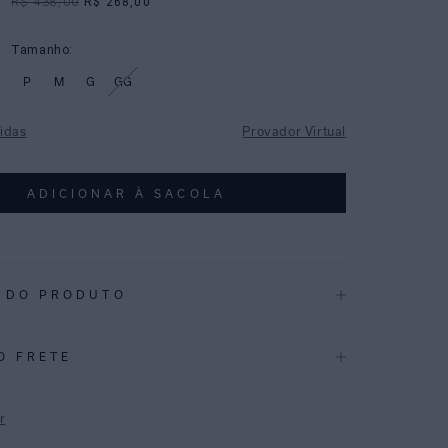
R$ 438,00
R$ 268,00
Tamanho:
P
M
G
GG
idas
Provador Virtual
ADICIONAR À SACOLA
 DO PRODUTO
.3927_48110883.3927
O FRETE
CAÇÕES
Alto Verão 2026
r
ÇÃO
:
82% Poliamida 18%elastano