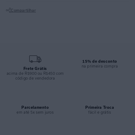
Lycra texturizada FPU 50+.
Compartilhar
Modelagem assimétrica de um ombro só com acessório de
metal no banho ouro.
Não sei meu CEP
Bojo removível e ajuste que valoriza o colo com elegância.
Sofisticado para dias de sol, compondo produções modernas e
equilibradas.
CALÇA ALTA DRAPEADA
15% de desconto
na primeira compra
Lycra texturizada FPU 50+.
Frete Grátis
acima de R$900 ou R$450 com
Cintura alta com franzido lateral que permite ajustar o cós.
código de vendedora
Sem elástico, oferece conforto absoluto e não marca.
Versátil para quem busca cobertura elegante ou variações de
estilo na viagem.
Parcelamento
Primeira Troca
em até 5x sem juros
fácil e grátis
ESPECIFICAÇÕES
COLEÇÃO
:
Alto Verão 2026
COMPOSIÇÃO
:
82% Poliamida 18%elastano