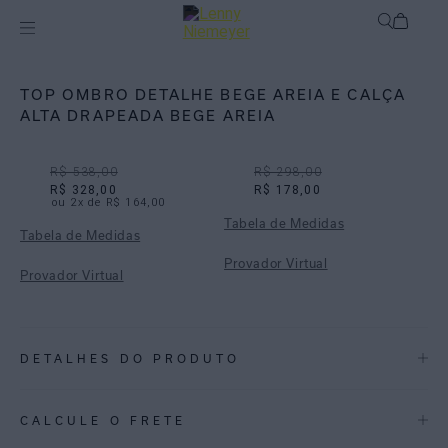
Off
Biquínis
TOP OMBRO DETALHE BEGE AREIA E CALÇA
ALTA DRAPEADA BEGE AREIA
R$ 538,00
R$ 298,00
R$ 328,00
R$ 178,00
ou
2
x de
R$ 164,00
Tabela de Medidas
Tabela de Medidas
Provador Virtual
Provador Virtual
DETALHES DO PRODUTO
REF:
48100772.3921_48110910.3921
CALCULE O FRETE
TOP OMBRO DETALHE