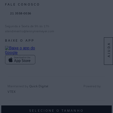
FALE CONOSCO
TikTok
21 3558-0036
Facebook
Pinterest
Segunda a Sexta de 9h às 17h
Linkedin
atendimento@lennyniemeyer.com
youtube
BAIXE O APP
AJUDA
Spotify
Quick Digital
Maintained by
Powered by
VTEX
© Copyright 2018 | Lenny Niemeyer - Razão Social Lny 2005 Indústria De
SELECIONE O TAMANHO
Roupas Ltda - CNPJ 07.543.288/0001-90 Estado E Municipio Rio De Janeiro -