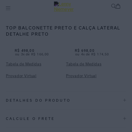
Biquínis
Biquínis Lisos
TOP BALCONETTE PRETO E CALÇA LATERAL
DETALHE PRETO
R$ 498,00
R$ 698,00
ou
3
x de
R$ 166,00
ou
4
x de
R$ 174,50
Tabela de Medidas
Tabela de Medidas
Provador Virtual
Provador Virtual
DETALHES DO PRODUTO
REF:
48100823.004-48110922.004
CALCULE O FRETE
TOP BALCONETTE GAP