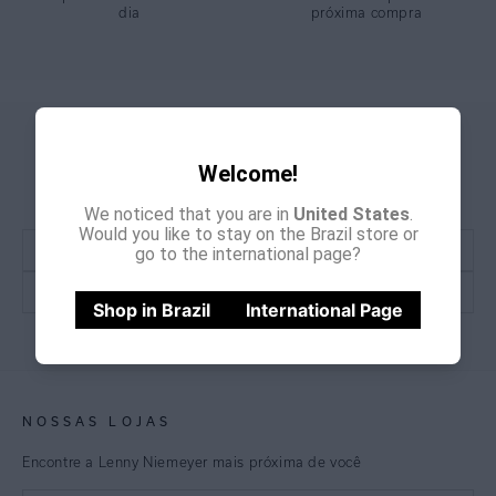
dia
próxima compra
COLEÇÃO
:
Alto Verão 2026
COMPOSIÇÃO
:
82% Poliamida 18%elastano
GANHE
CADASTRE-SE E
Welcome!
15% OFF
NA PRIMEIRA COMPRA
*Cupom não acumulativo com outras promoções e descontos
We noticed that you are in
United States
.
Would you like to stay on the Brazil store or
go to the international page?
Shop in Brazil
International Page
CADASTRE-SE
NOSSAS LOJAS
Encontre a Lenny Niemeyer mais próxima de você