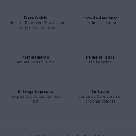
• Limpa delicadamente sem ressecar a pele.
• Deixa a pele perfumada, macia e com sensação de bem-estar.
• Perfeito para transformar o cuidado diário em um ritual elegante.
Frete Grátis
15% de desconto
acima de R$900 ou R$450 com
na primeira compra
código de vendedora
ESPECIFICAÇÕES
COLEÇÃO
:
Basica
Parcelamento
Primeira Troca
em até 5x sem juros
fácil e grátis
Entrega Expressa
Giftback
nos pedidos feitos até meio
bônus de 15% para sua
dia
próxima compra