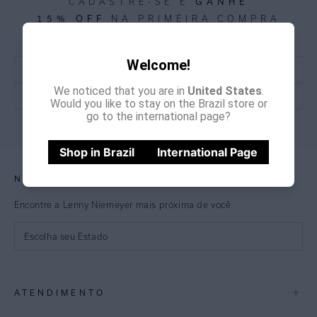
CADASTRE-SE E
GANHE
15% OFF
NA PRIMEIRA COMPRA
*Cupom não acumulativo com outras promoções e descontos
Welcome!
We noticed that you are in
United States
.
Would you like to stay on the Brazil store or
go to the international page?
CADASTRE-SE
Shop in Brazil
International Page
NOSSAS LOJAS
Encontre a Lenny Niemeyer mais próxima de você
Escolha seu Estado
São Paulo
+
ATENDIMENTO
Rio de Janeiro