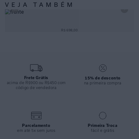
VEJA TAMBÉM
ESPECIFICAÇÕES
COLEÇÃO
:
Alto Verão 2026
SHORT VOIL AZUL MILOS
COMPOSIÇÃO
:
100% Algodao
R$ 698,00
Frete Grátis
15% de desconto
acima de R$900 ou R$450 com
na primeira compra
código de vendedora
Parcelamento
Primeira Troca
em até 5x sem juros
fácil e grátis