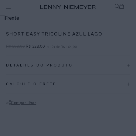
Off
Shorts / Saias
SHORT EASY TRICOLINE AZUL LAGO
R$
598
,
00
R$
328
,
00
ou
2
x de
R$
164
,
00
DETALHES DO PRODUTO
REF:
27010423.3919
CALCULE O FRETE
Short Easy Tricoline
Compartilhar
• Short curto confeccionado em tricoline de algodão.
Não sei meu CEP
• Cós de elástico com rolotê para amarração e bolsos laterais.
• Barra reta e modelagem confortável, ideal para produções leves e
modernas.