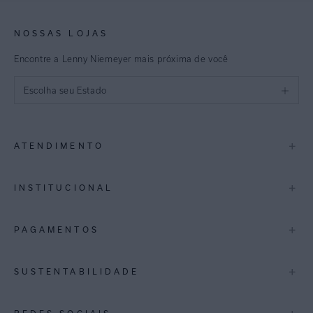
NOSSAS LOJAS
Encontre a Lenny Niemeyer mais próxima de você
Escolha seu Estado
São Paulo
+
ATENDIMENTO
Rio de Janeiro
Minas Gerais
Contato
+
INSTITUCIONAL
Trocas e Devoluções
Espirito Santo
Termos de Uso
A Marca
+
PAGAMENTOS
Bahia
Perguntas Frequentes
Lojas
Pernambuco
Personal Shoppper
Multimarcas
+
SUSTENTABILIDADE
Cashback
International
Distrito Federal
Política de Privacidade
Blog Mundo Lenny
Biowear