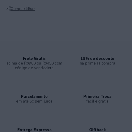
COLEÇÃO
:
Basica
Compartilhar
COMPOSIÇÃO
:
Tpu + Pvc
Não sei meu CEP
Frete Grátis
15% de desconto
acima de R$900 ou R$450 com
na primeira compra
código de vendedora
Parcelamento
Primeira Troca
em até 5x sem juros
fácil e grátis
Entrega Expressa
Giftback