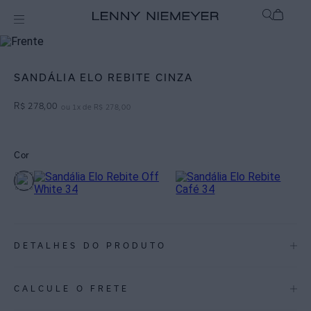
Acessórios
Calçados / Cintos
SANDÁLIA ELO REBITE CINZA
R$
278
,
00
ou
1
x de
R$
278
,
00
Cor
DETALHES DO PRODUTO
REF:
50260062.009
CALCULE O FRETE
ESPECIFICAÇÕES