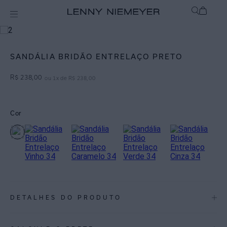
Acessórios
Calçados / Cintos
SANDÁLIA BRIDÃO ENTRELAÇO PRETO
R$
238
,
00
ou
1
x de
R$
238
,
00
Cor
DETALHES DO PRODUTO
REF:
50260045.004