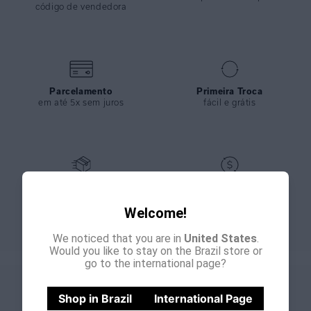
código de vendedora
Parcelamento
Primeira Troca
em até 5x sem juros
fácil e grátis
Entrega Expressa
Giftback
nos pedidos feitos até meio
bônus de 15% para sua
dia
Welcome!
próxima compra
We noticed that you are in
United States
.
Would you like to stay on the Brazil store or
go to the international page?
GANHE
CADASTRE-SE E
Shop in Brazil
International Page
15% OFF
NA PRIMEIRA COMPRA