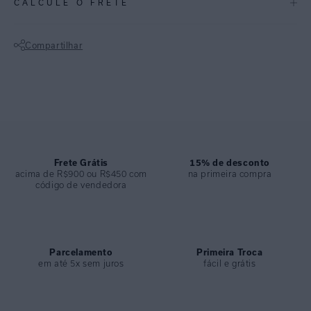
CALCULE O FRETE
SANDÁLIA BRIDÃO ENTRELAÇO
Tamanho: 34-39 | Cor: Preto, Caramelo, Verde, Vinho, Cinza |
Compartilhar
Composição: PVC, Metal
Não sei meu CEP
• Sandália Ipanema em PVC com acabamento confortável.
• Detalhe em metal no formato de nó entrelaçado.
• Design clean com toque sofisticado.
• Palmilha leve e anatômica para uso prolongado.
• Modelo versátil que transita facilmente entre produções casuais,
urbanas e de viagem.
Frete Grátis
15% de desconto
acima de R$900 ou R$450 com
na primeira compra
código de vendedora
ESPECIFICAÇÕES
COLEÇÃO
:
Inverno 2026
COMPOSIÇÃO
:
Pvc,Plastico,Metal
Parcelamento
Primeira Troca
em até 5x sem juros
fácil e grátis