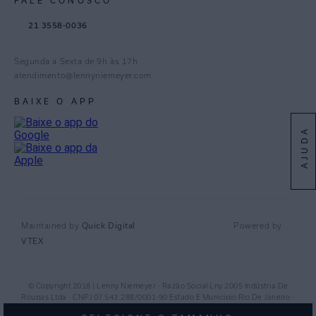
FALE CONOSCO
TikTok
21 3558-0036
Facebook
Pinterest
Segunda a Sexta de 9h às 17h
Linkedin
atendimento@lennyniemeyer.com
youtube
BAIXE O APP
Spotify
AJUDA
Quick Digital
Maintained by
Powered by
VTEX
© Copyright 2018 | Lenny Niemeyer - Razão Social Lny 2005 Indústria De
Roupas Ltda - CNPJ 07.543.288/0001-90 Estado E Municipio Rio De Janeiro -
RJ - CEP 20.920-040©