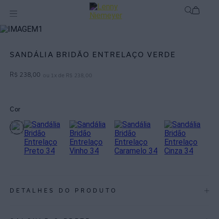
Acessórios
Calçados / Cintos
SANDÁLIA BRIDÃO ENTRELAÇO VERDE
R$
238
,
00
ou
1
x de
R$
238
,
00
Cor
DETALHES DO PRODUTO
REF:
50260045.2198