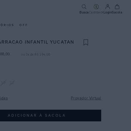
Busca
Cashback
Login
Sacola
SÓRIOS
OFF
ARRACAO INFANTIL YUCATAN
88
,
00
ou
2
x de
R$
194
,
00
10
12
idas
Provador Virtual
ADICIONAR À SACOLA