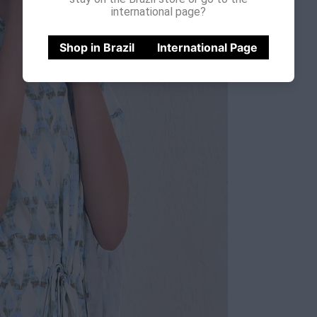
international page?
Shop in Brazil
International Page