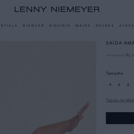
ENTIALS
BIOWEAR
BIQUÍNIS
MAIÔS
ROUPAS
ACES
SAÍDA AM
R$
598
,
00
R$
3
Tamanho
4
6
8
Tabela de Med