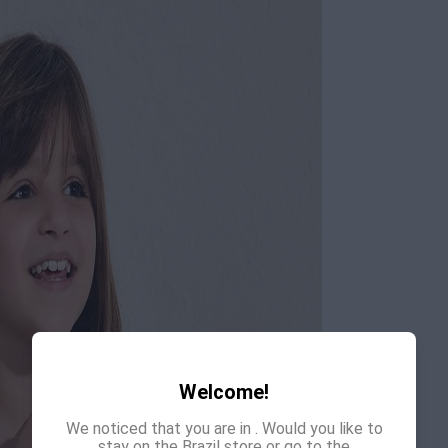
Welcome!
We noticed that you are in
. Would you like to
stay on the Brazil store or go to the