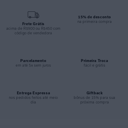
• Maiô em lycra reciclada com proteção UV FPU 50+ e estampa
localizada.
• Modelagem clássica com estrutura interna e tirinha removível nas
15% de desconto
costas.
na primeira compra
Frete Grátis
• Bojo removível e caimento confortável que valoriza a silhueta.
acima de R$900 ou R$450 com
• Versátil para viagens, dias de sol e combinações com peças leves da
código de vendedora
coleção.
ESPECIFICAÇÕES
COLEÇÃO
:
Inverno 2026
Parcelamento
Primeira Troca
em até 5x sem juros
fácil e grátis
COMPOSIÇÃO
:
82% Poliamida 18%elastano
Entrega Expressa
Giftback
nos pedidos feitos até meio
bônus de 15% para sua
dia
próxima compra