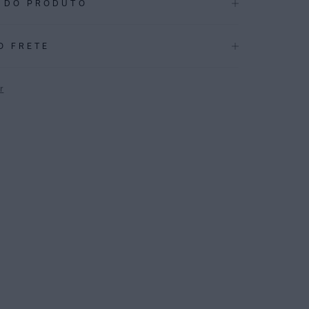
 DO PRODUTO
.3939
O FRETE
CAÇÕES
Inverno 2026
r
ÇÃO
:
82% Poliamida 18%elastano
P