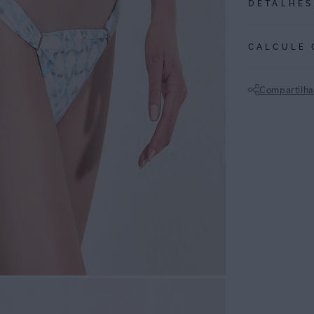
DETALHES
REF:
48110999
CALCULE 
ESPECIFI
COLEÇÃO
:
Compartilha
COMPOSI
Não sei meu CE