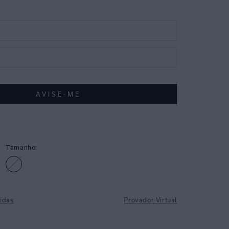
Tamanho:
idas
Provador Virtual