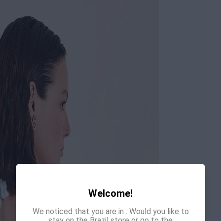
Welcome!
We noticed that you are in
. Would you like to
stay on the Brazil store or go to the