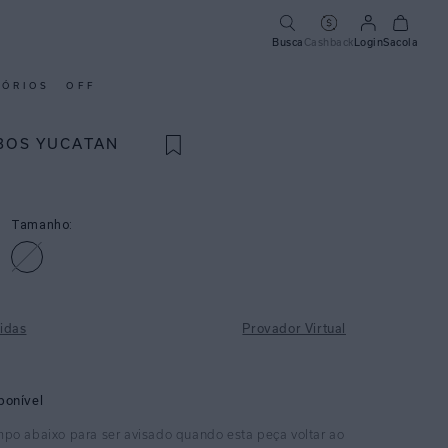
Busca
Cashback
Login
Sacola
SÓRIOS
OFF
BOS YUCATAN
Tamanho:
idas
Provador Virtual