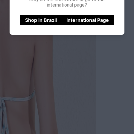
international page?
Shop in Brazil
International Page