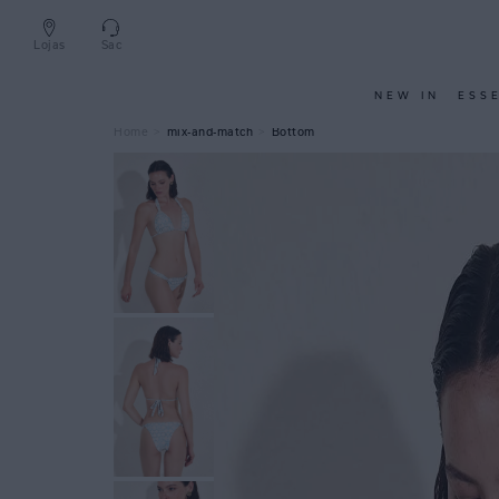
Lojas
Sac
NEW IN
ESS
mix-and-match
Bottom