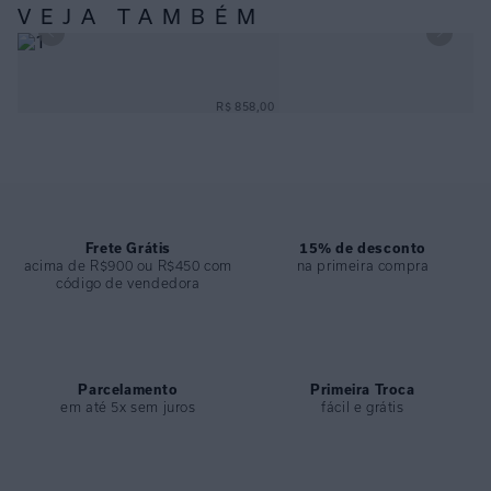
• Perfeito para complementar looks elegantes e produções especiais.
VEJA TAMBÉM
ESPECIFICAÇÕES
COLEÇÃO
:
Inverno 2026
BRINCO TUBO FORMAS OURO
R$ 858,00
COMPOSIÇÃO
:
Metal
Frete Grátis
15% de desconto
acima de R$900 ou R$450 com
na primeira compra
código de vendedora
Parcelamento
Primeira Troca
em até 5x sem juros
fácil e grátis