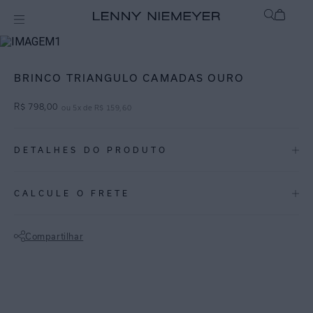
Acessórios
Brincos / Pulseiras
BRINCO TRIANGULO CAMADAS OURO
R$
798
,
00
ou
5
x de
R$
159
,
60
DETALHES DO PRODUTO
REF:
50270347.178
CALCULE O FRETE
BRINCO TRIANGULO CAMADAS
Tamanho: Único| Cor: Ouro | Composição: Metal
Compartilhar
• Brinco em metal desenvolvido em parceria com Ruby Yallouz.
Não sei meu CEP
• Produção manual com técnica de ourivesaria.
• Design geométrico em camadas.
• Estrutura leve com visual marcante.