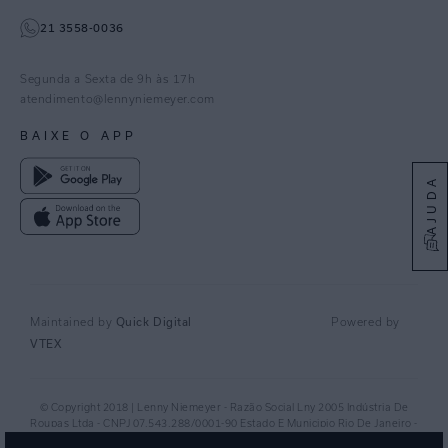
TikTok
21 3558-0036
Facebook
Pinterest
Segunda a Sexta de 9h às 17h
Linkedin
atendimento@lennyniemeyer.com
youtube
BAIXE O APP
Spotify
AJUDA
Quick Digital
Maintained by
Powered by
VTEX
© Copyright 2018 | Lenny Niemeyer - Razão Social Lny 2005 Indústria De
Roupas Ltda - CNPJ 07.543.288/0001-90 Estado E Municipio Rio De Janeiro -
RJ - CEP 20.920-040©