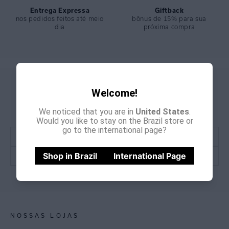
Entrega Expressa
Giftback
nos pedidos feitos até meio
bônus de 15% para sua
dia
próxima compra
GANHE
CADASTRE-SE E
Welcome!
15% OFF
NA PRIMEIRA COMPRA
We noticed that you are in
United States
.
*Cupom não acumulativo com outras promoções e descontos
Would you like to stay on the Brazil store or
go to the international page?
Shop in Brazil
International Page
CADASTRE-SE
NOSSAS LOJAS