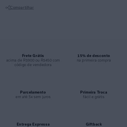
COLEÇÃO
:
Inverno 2026
Compartilhar
COMPOSIÇÃO
:
94,2%poliamida 5,8%elastano
Não sei meu CEP
Frete Grátis
15% de desconto
acima de R$900 ou R$450 com
na primeira compra
código de vendedora
Parcelamento
Primeira Troca
em até 5x sem juros
fácil e grátis
Entrega Expressa
Giftback