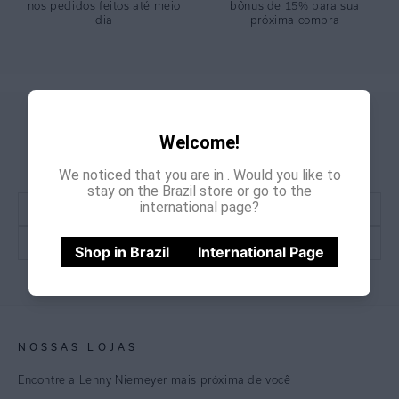
nos pedidos feitos até meio
bônus de 15% para sua
dia
próxima compra
CADASTRE-SE E
GANHE
Welcome!
15% OFF
NA PRIMEIRA COMPRA
*Cupom não acumulativo com outras promoções e descontos
We noticed that you are in
. Would you like to
stay on the Brazil store or go to the
international page?
Shop in Brazil
International Page
CADASTRE-SE
NOSSAS LOJAS
Encontre a Lenny Niemeyer mais próxima de você