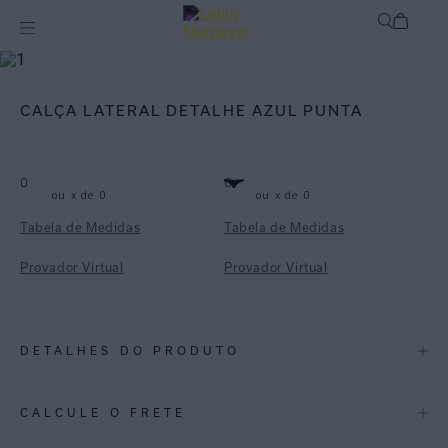
mix-and-match
Bottom
CALÇA LATERAL DETALHE AZUL PUNTA
0
0
ou
x de
0
ou
x de
0
Tabela de Medidas
Tabela de Medidas
Provador Virtual
Provador Virtual
DETALHES DO PRODUTO
REF:
48111021.3953
CALCULE O FRETE
ESPECIFICAÇÕES