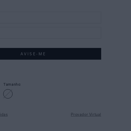
Tamanho:
idas
Provador Virtual