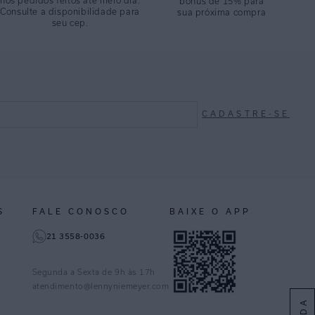
nos pedidos feitos até meio dia.
bônus de 15% para
Consulte a disponibilidade para
sua próxima compra
seu cep.
CADASTRE-SE
S
FALE CONOSCO
BAIXE O APP
21 3558-0036
Segunda a Sexta de 9h às 17h
atendimento@lennyniemeyer.com