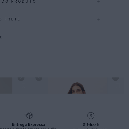
 DO PRODUTO
.004
O FRETE
CAÇÕES
Inverno 2026
r
ÇÃO
:
87% Poliamida 13% Elastano
P
E CALÇA
TOP MEIA TAÇA DETALHE PRETO E CALÇA LATERAL
DETALHE PRETO
Entrega Expressa
Giftback