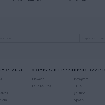
em até 8x sem juros
fácil e grátis
TITUCIONAL
SUSTENTABILIDADE
REDES SOCIAI
ca
Biowear
Instagram
Feito no Brasil
TikTok
marcas
youtube
ational
Spotify