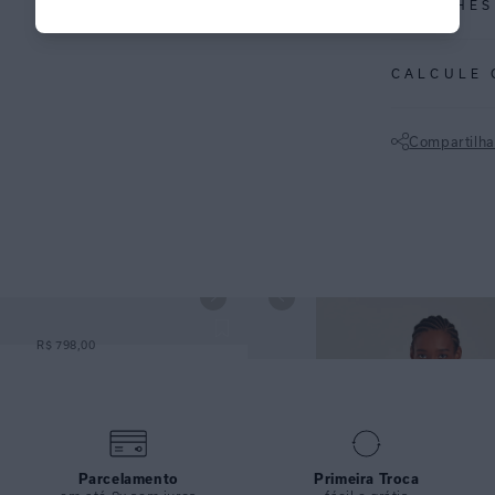
DETALHES
REF:
48111045
CALCULE 
ESPECIFI
COLEÇÃO
:
Compartilha
COMPOSI
Não sei meu CE
 LATERAL DETALHE PRETO
TOP TRIÂNGULO DETALHE PRETO 
R$ 798,00
LATERAL DETALHE PRETO
Parcelamento
Primeira Troca