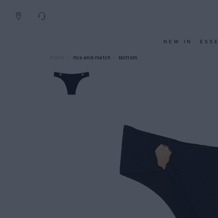
NEW IN
ESS
mix-and-match
Bottom