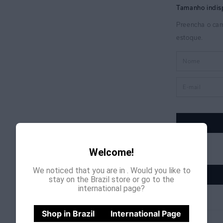
Welcome!
We noticed that you are in
. Would you like to
stay on the Brazil store or go to the
international page?
Shop in Brazil
International Page