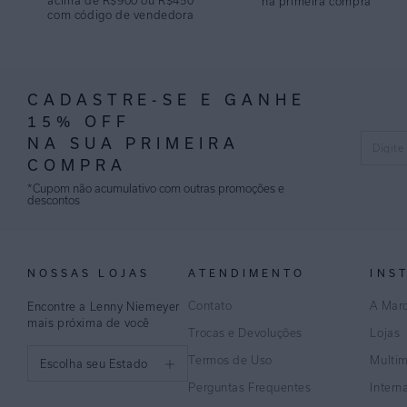
acima de R$900 ou R$450
na primeira compra
com código de vendedora
CADASTRE-SE E GANHE
15% OFF
NA SUA PRIMEIRA
COMPRA
*Cupom não acumulativo com outras promoções e
descontos
NOSSAS LOJAS
ATENDIMENTO
INS
Contato
A Mar
Encontre a Lenny Niemeyer
mais próxima de você
Trocas e Devoluções
Lojas
Termos de Uso
Multi
Escolha seu Estado
Perguntas Frequentes
Intern
São Paulo