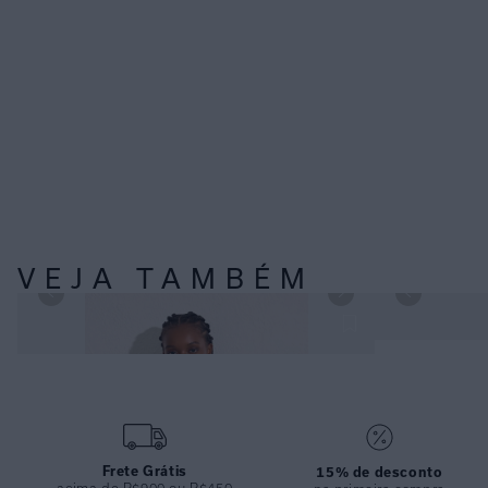
VEJA TAMBÉM
TOP CORTININHA DETALHE PRETO E CALÇA
CALÇA
LATERAL DETALHE PRETO
Frete Grátis
15% de desconto