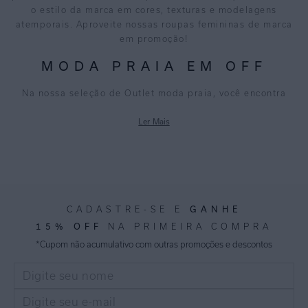
o estilo da marca em cores, texturas e modelagens
atemporais. Aproveite nossas roupas femininas de marca
em promoção!
MODA PRAIA EM OFF
Na nossa seleção de Outlet moda praia, você encontra
biquínis, maiôs e saídas de praia confortáveis que
Ler Mais
valorizam a beleza feminina.
Explore nossa seleção de
biquínis em promoção
, com
cortes variados e estampas exclusivas, ou escolha um
maiô
clássico que não sai de moda. Complete o visual com
cangas e saídas de praia
práticas e charmosas. Seja para
um dia de praia ou momentos casuais na cidade,
GANHE
CADASTRE-SE E
complemente seu look com as peças Lenny Niemeyer.
15% OFF
NA PRIMEIRA COMPRA
ROUPAS E ACESSÓRIOS
*Cupom não acumulativo com outras promoções e descontos
FEMININOS
SOFISTICADOS COM
DESCONTOS