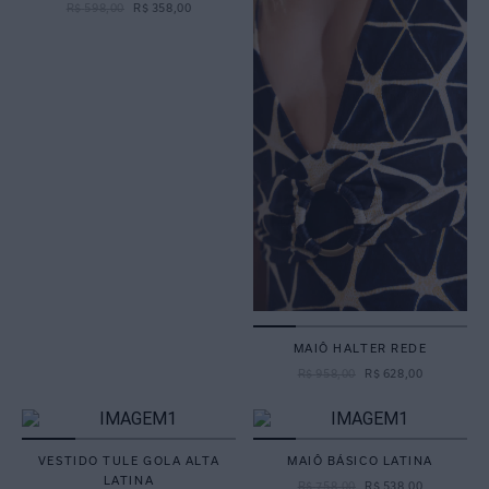
R$
598
,
00
R$
358
,
00
MAIÔ HALTER REDE
R$
958
,
00
R$
628
,
00
VESTIDO TULE GOLA ALTA
MAIÔ BÁSICO LATINA
LATINA
R$
758
,
00
R$
538
,
00