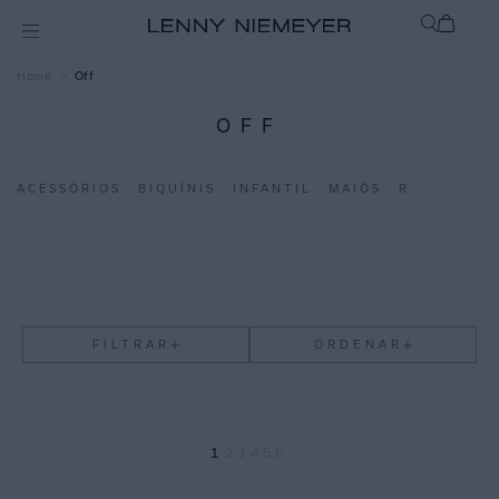
Off
OFF
ACESSÓRIOS
BIQUÍNIS
INFANTIL
MAIÔS
ROUPAS
B
FILTRAR
ORDENAR
1
2
3
4
5
6