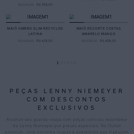
R$
598
,
00
R$
358
,
00
MAIÔ OMBRO SLIM RECYCLED
MAIÔ RECORTE COSTAS
LATINA
AMARELO MANGO
R$
658
,
00
R$
428
,
00
R$
698
,
00
R$
458
,
00
1
2
3
4
5
6
PEÇAS LENNY NIEMEYER
COM DESCONTOS
EXCLUSIVOS
Atualize seu guarda-roupa com peças icônicas resortwear
da Lenny Niemeyer por preços especiais. No Outlet
premium, você encontra roupas e acessórios que traduzem