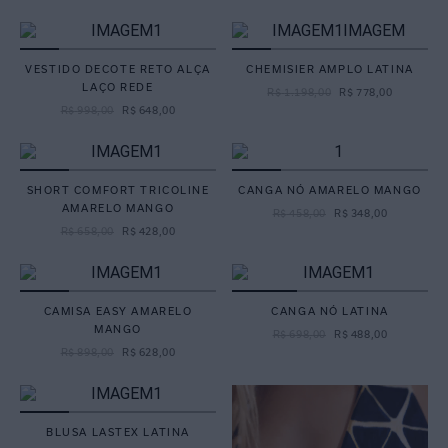
VESTIDO DECOTE RETO ALÇA
CHEMISIER AMPLO LATINA
LAÇO REDE
R$
1
.
198
,
00
R$
778
,
00
R$
998
,
00
R$
648
,
00
SHORT COMFORT TRICOLINE
CANGA NÓ AMARELO MANGO
AMARELO MANGO
R$
458
,
00
R$
348
,
00
R$
658
,
00
R$
428
,
00
CAMISA EASY AMARELO
CANGA NÓ LATINA
MANGO
R$
698
,
00
R$
488
,
00
R$
898
,
00
R$
628
,
00
BLUSA LASTEX LATINA