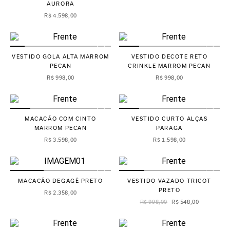
AURORA
R$
4
.
598
,
00
VESTIDO GOLA ALTA MARROM
VESTIDO DECOTE RETO
PECAN
CRINKLE MARROM PECAN
R$
998
,
00
R$
998
,
00
MACACÃO COM CINTO
VESTIDO CURTO ALÇAS
MARROM PECAN
PARAGA
R$
3
.
598
,
00
R$
1
.
598
,
00
MACACÃO DEGAGÊ PRETO
VESTIDO VAZADO TRICOT
PRETO
R$
2
.
358
,
00
R$
998
,
00
R$
548
,
00