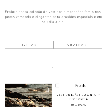
Explore nossa coleção de vestidos e macacões femininos,
peças versáteis e elegantes para ocasiões especiais e em
seu dia a dia.
FILTRAR
ORDENAR
1
VESTIDO ELÁSTICO CINTURA
BEGE CRETA
R$
1
.
198
,
00