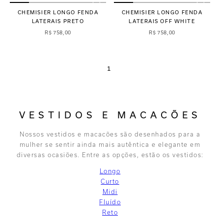
CHEMISIER LONGO FENDA
CHEMISIER LONGO FENDA
LATERAIS PRETO
LATERAIS OFF WHITE
R$
758
,
00
R$
758
,
00
1
VESTIDOS E MACACÕES
Nossos vestidos e macacões são desenhados para a
mulher se sentir ainda mais autêntica e elegante em
diversas ocasiões. Entre as opções, estão os vestidos:
Longo
Curto
Midi
Fluído
Reto