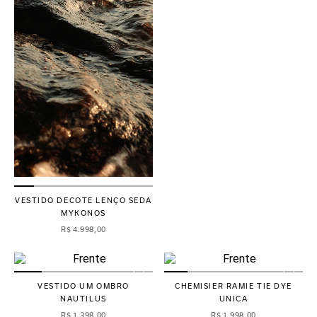
VESTIDO DECOTE LENÇO SEDA
MYKONOS
R$
4
.
998
,
00
VESTIDO UM OMBRO
CHEMISIER RAMIE TIE DYE
NAUTILUS
UNICA
R$
1
.
398
,
00
R$
1
.
998
,
00