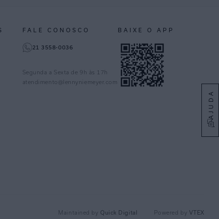
S
FALE CONOSCO
BAIXE O APP
21 3558-0036
Segunda a Sexta de 9h às 17h
atendimento@lennyniemeyer.com
AJUDA
Maintained by
Quick Digital
Powered by
VTEX