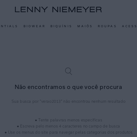
ENTIALS
BIOWEAR
BIQUÍNIS
MAIÔS
ROUPAS
ACES
Não encontramos o que você procura
verao2013
● Tente palavras menos específicas
● Escreva pelo menos 4 caracteres no campo de busca
● Use os menus do site para navegar pelas categorias dos produtos