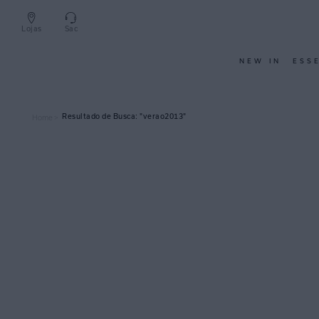
Lojas
Sac
NEW IN
ESS
verao2013
Home >