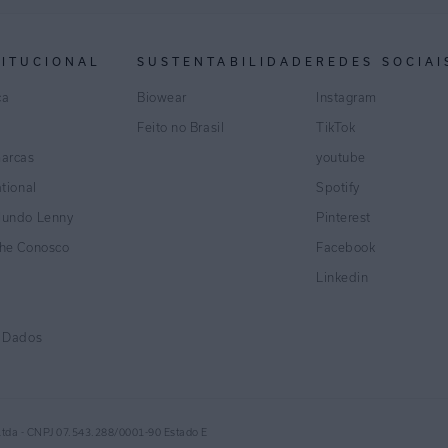
TITUCIONAL
SUSTENTABILIDADE
REDES SOCIAI
ca
Biowear
Instagram
Feito no Brasil
TikTok
marcas
youtube
ational
Spotify
Mundo Lenny
Pinterest
lhe Conosco
Facebook
Linkedin
e Dados
Ltda - CNPJ 07.543.288/0001-90 Estado E