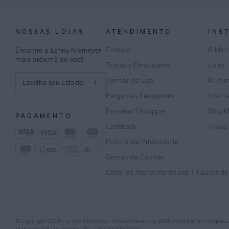
NOSSAS LOJAS
ATENDIMENTO
INS
Contato
A Mar
Encontre a Lenny Niemeyer
mais próxima de você
Trocas e Devoluções
Lojas
Termos de Uso
Multi
Escolha seu Estado
Perguntas Frequentes
Intern
São Paulo
Personal Shoppper
Blog 
PAGAMENTO
Rio de Janeiro
Cashback
Traba
Política de Privacidade
Minas Gerais
Gestão de Cookies
Espírito Santo
Canal de Atendimento aos Títulares d
Bahia
Pernambuco
© Copyright 2018 | Lenny Niemeyer - Razão Social Lny 2005 Indústria De Roupas 
Distrito Federal