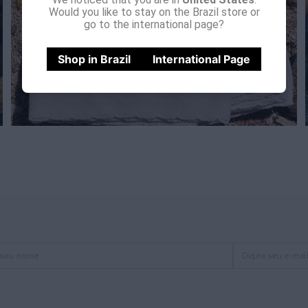
Would you like to stay on the Brazil store or
go to the international page?
Shop in Brazil
International Page