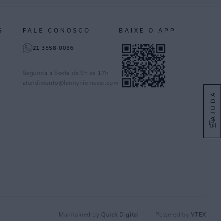
S
FALE CONOSCO
BAIXE O APP
21 3558-0036
Segunda a Sexta de 9h às 17h
atendimento@lennyniemeyer.com
AJUDA
Maintained by
Quick Digital
Powered by
VTEX