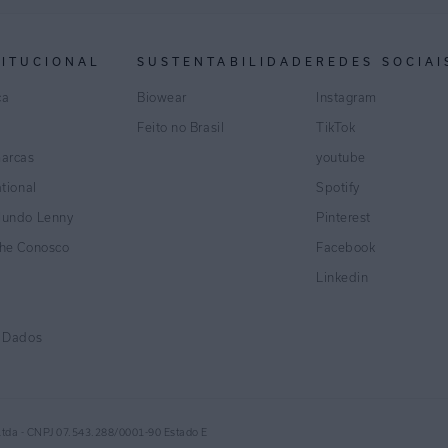
TITUCIONAL
SUSTENTABILIDADE
REDES SOCIAI
ca
Biowear
Instagram
Feito no Brasil
TikTok
marcas
youtube
ational
Spotify
Mundo Lenny
Pinterest
lhe Conosco
Facebook
Linkedin
e Dados
Ltda - CNPJ 07.543.288/0001-90 Estado E