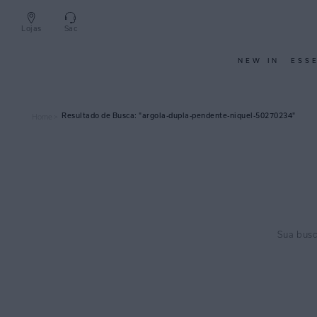
Lojas
Sac
NEW IN
ESS
argola-dupla-pendente-niquel-50270234
Home >