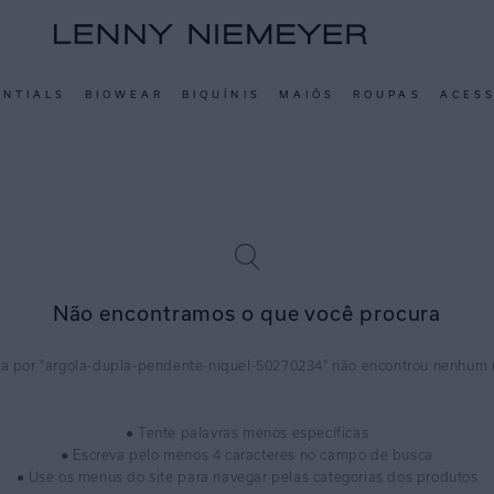
ENTIALS
BIOWEAR
BIQUÍNIS
MAIÔS
ROUPAS
ACES
Não encontramos o que você procura
argola-dupla-pendente-niquel-50270234
● Tente palavras menos específicas
● Escreva pelo menos 4 caracteres no campo de busca
● Use os menus do site para navegar pelas categorias dos produtos