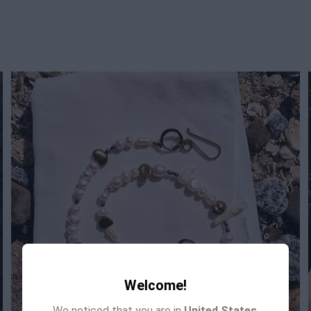
Welcome!
We noticed that you are in
United States
.