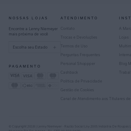
NOSSAS LOJAS
ATENDIMENTO
INS
Contato
A Mar
Encontre a Lenny Niemeyer
mais próxima de você
Trocas e Devoluções
Lojas
Termos de Uso
Multi
Escolha seu Estado
Perguntas Frequentes
Intern
São Paulo
Personal Shoppper
Blog 
PAGAMENTO
Rio de Janeiro
Cashback
Traba
Política de Privacidade
Minas Gerais
Gestão de Cookies
Espírito Santo
Canal de Atendimento aos Títulares d
Bahia
Pernambuco
© Copyright 2018 | Lenny Niemeyer - Razão Social Lny 2005 Indústria De Roupas 
Distrito Federal