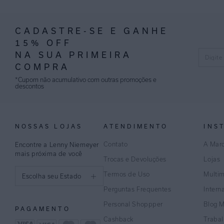
CADASTRE-SE E GANHE
15% OFF
NA SUA PRIMEIRA
COMPRA
*Cupom não acumulativo com outras promoções e
descontos
NOSSAS LOJAS
ATENDIMENTO
INS
Contato
A Mar
Encontre a Lenny Niemeyer
mais próxima de você
Trocas e Devoluções
Lojas
Termos de Uso
Multi
Escolha seu Estado
Perguntas Frequentes
Intern
São Paulo
Personal Shoppper
Blog 
PAGAMENTO
Rio de Janeiro
Cashback
Traba