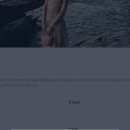
 em 7 showrooms espalhados pelo Brasil e mais de 200 multimarcas naci
a o formulário abaixo.
E-mail
CNPJ