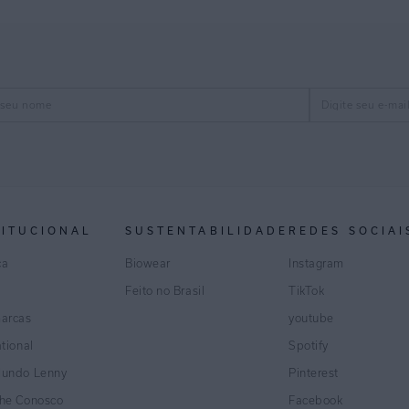
TITUCIONAL
SUSTENTABILIDADE
REDES SOCIAI
ca
Biowear
Instagram
Feito no Brasil
TikTok
marcas
youtube
ational
Spotify
Mundo Lenny
Pinterest
lhe Conosco
Facebook