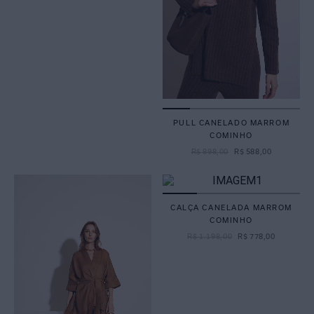
PULL CANELADO MARROM
COMINHO
R$
898
,
00
R$
588
,
00
CALÇA CANELADA MARROM
COMINHO
R$
1
.
198
,
00
R$
778
,
00