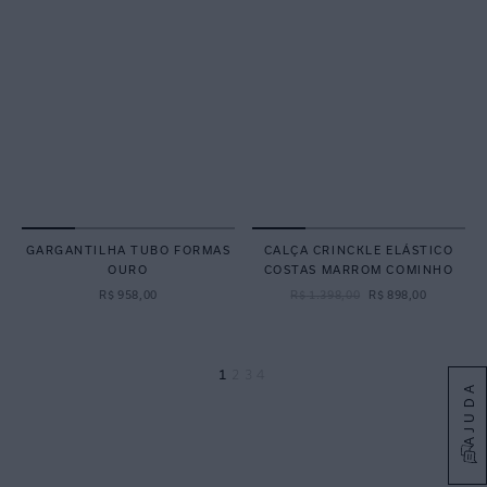
GARGANTILHA TUBO FORMAS
CALÇA CRINCKLE ELÁSTICO
OURO
COSTAS MARROM COMINHO
R$
958
,
00
R$
1
.
398
,
00
R$
898
,
00
1
2
3
4
AJUDA