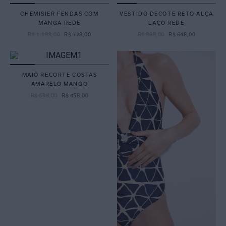
CHEMISIER FENDAS COM
VESTIDO DECOTE RETO ALÇA
MANGA REDE
LAÇO REDE
R$
1
.
198
,
00
R$
778
,
00
R$
998
,
00
R$
648
,
00
MAIÔ RECORTE COSTAS
AMARELO MANGO
R$
698
,
00
R$
458
,
00