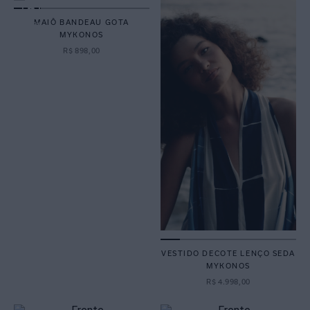
MAIÔ BANDEAU GOTA
MYKONOS
R$
898
,
00
VESTIDO DECOTE LENÇO SEDA
MYKONOS
R$
4
.
998
,
00