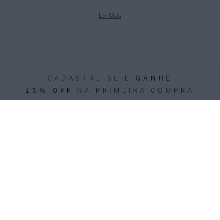
Ler Mais
GANHE
CADASTRE-SE E
15% OFF
NA PRIMEIRA COMPRA
*Cupom não acumulativo com outras promoções e descontos
CADASTRE-SE
NOSSAS LOJAS
Encontre a Lenny Niemeyer mais próxima de você