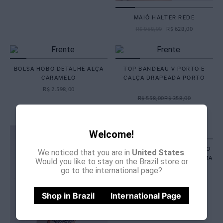
MAIÔ HALTER REDE
R$
958
,
00
R$
628
,
00
BOLSA HOBO DETALHE ALÇA
TOP BANDEAU V PORTO E
CARAMELO
CALÇA DRAPEADA PORTO
R$
2
.
598
,
00
R$ 558,00
R$ 358,00
R$ 398,00
R$ 258,00
Welcome!
TOP CORTININHA ALONGADO
We noticed that you are in
United States
.
PUMA E CALÇA LACINHO PUMA
Would you like to stay on the Brazil store or
go to the international page?
R$ 398,00
R$ 498,00
R$ 258,00
R$ 328,00
Shop in Brazil
International Page