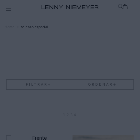
selecao-especial
FILTRAR
ORDENAR
1
2
3
4