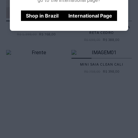
go to the international page?
Shop in Brazil
International Page
SHORT LAISE OFF WHITE
SHORT CÓS ELÁSTICO BARRA
RETA CEDRO
R$
1
.
398
,
00
R$
768
,
00
R$
698
,
00
R$
388
,
00
MINI SAIA CLEAN CALI
R$
758
,
00
R$
398
,
00