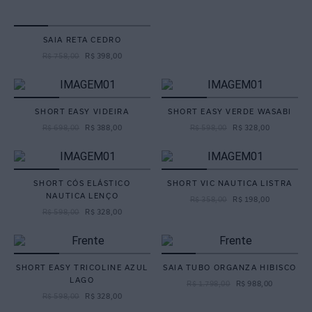
SAIA RETA CEDRO
R$
758
,
00
R$
398
,
00
SHORT EASY VIDEIRA
SHORT EASY VERDE WASABI
R$
698
,
00
R$
388
,
00
R$
598
,
00
R$
328
,
00
SHORT CÓS ELÁSTICO
SHORT VIC NAUTICA LISTRA
NAUTICA LENÇO
R$
358
,
00
R$
198
,
00
R$
598
,
00
R$
328
,
00
SHORT EASY TRICOLINE AZUL
SAIA TUBO ORGANZA HIBISCO
LAGO
R$
1
.
798
,
00
R$
988
,
00
R$
598
,
00
R$
328
,
00