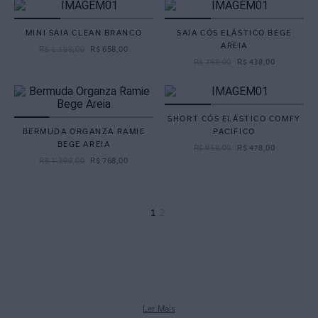
MINI SAIA CLEAN BRANCO
SAIA CÓS ELÁSTICO BEGE
AREIA
R$
1
.
198
,
00
R$
658
,
00
R$
798
,
00
R$
438
,
00
SHORT CÓS ELÁSTICO COMFY
BERMUDA ORGANZA RAMIE
PACIFICO
BEGE AREIA
R$
858
,
00
R$
478
,
00
R$
1
.
398
,
00
R$
768
,
00
1
2
Ler Mais