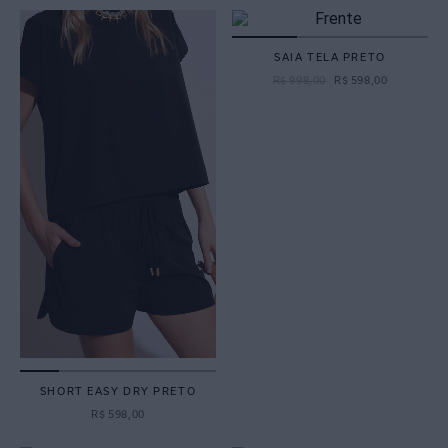
SAIA TELA PRETO
R$
998
,
00
R$
598
,
00
SHORT EASY DRY PRETO
R$
598
,
00