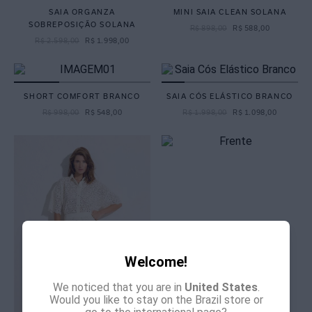
SAIA ORGANZA
MINI SAIA CLEAN SOLANA
SOBREPOSIÇÃO SOLANA
R$
898
,
00
R$
588
,
00
R$
2
.
598
,
00
R$
1
.
998
,
00
SHORT COMFORT BRANCO
SAIA CÓS ELÁSTICO BRANCO
R$
998
,
00
R$
548
,
00
R$
1
.
998
,
00
R$
1
.
098
,
00
Welcome!
We noticed that you are in
United States
.
Would you like to stay on the Brazil store or