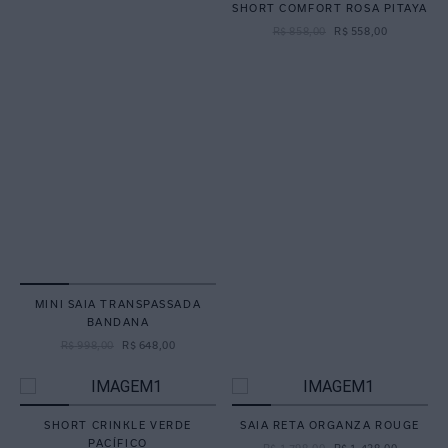
SHORT COMFORT ROSA PITAYA
R$
858
,
00
R$
558
,
00
MINI SAIA TRANSPASSADA
BANDANA
R$
998
,
00
R$
648
,
00
SHORT CRINKLE VERDE
SAIA RETA ORGANZA ROUGE
PACÍFICO
R$
1
.
798
,
00
R$
1
.
438
,
00