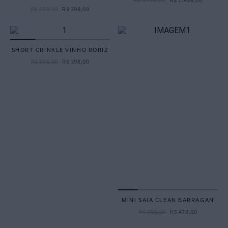
R$
598
,
00
R$
398
,
00
SHORT CRINKLE VINHO RORIZ
R$
598
,
00
R$
398
,
00
MINI SAIA CLEAN BARRAGAN
R$
798
,
00
R$
478
,
00