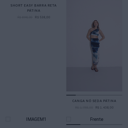
SHORT EASY BARRA RETA
PÁTINA
R$
898
,
00
R$
538
,
00
CANGA NÓ SEDA PÁTINA
R$
1
.
798
,
00
R$
1
.
438
,
00