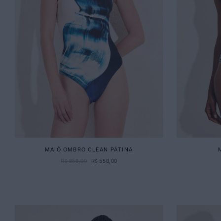
MAIÔ OMBRO CLEAN PÁTINA
R$
858
,
00
R$
558
,
00