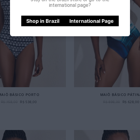
international page?
Shop in Brazil
International Page
MAIÔ BÁSICO PORTO
MAIÔ BÁSICO PÁTIN
R$
758
,
00
R$
538
,
00
R$
898
,
00
R$
628
,
00