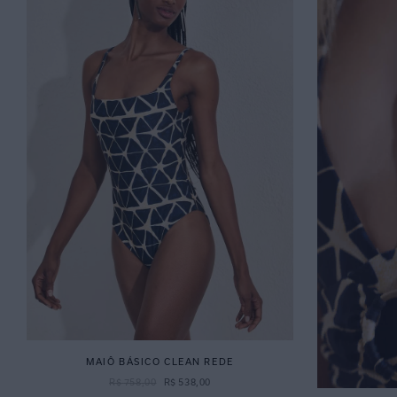
MAIÔ BÁSICO CLEAN REDE
R$
758
,
00
R$
538
,
00