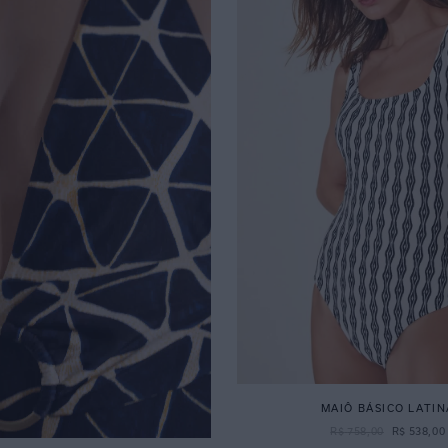
MAIÔ BÁSICO LATIN
R$
758
,
00
R$
538
,
00