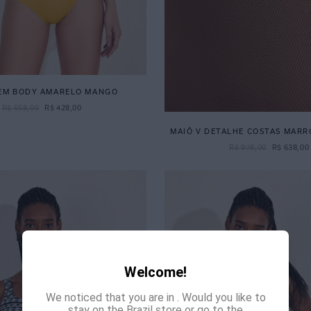
EM BODY AMARELO MANGO
R$
658
,
00
R$
428
,
00
MAIÔ V DETALHE COSTAS MAR
R$
978
,
00
R$
638
,
00
Welcome!
We noticed that you are in
. Would you like to
stay on the Brazil store or go to the