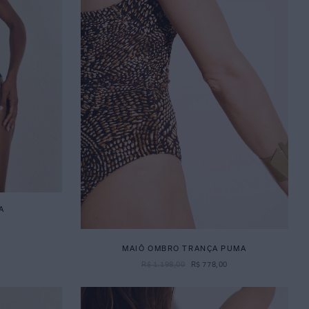
A
MAIÔ OMBRO TRANÇA PUMA
R$
1
.
198
,
00
R$
778
,
00