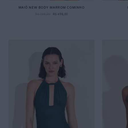
MAIÔ NEW BODY MARROM COMINHO
R$
798
,
00
R$
498
,
00