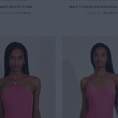
MAIÔ BÁSICO PUMA
MAIÔ V FRANZIDO BANDANA
R$
758
,
00
R$
538
,
00
R$
798
,
00
R$
558
,
00