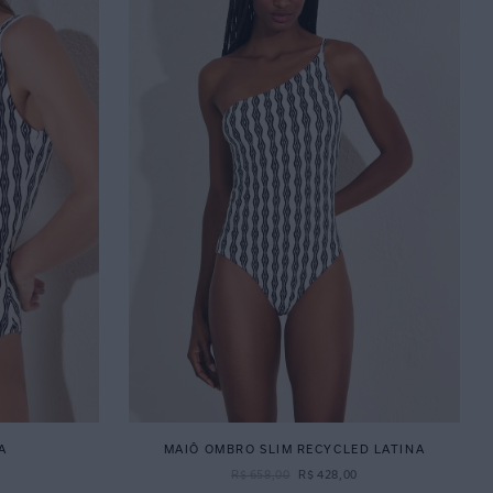
A
MAIÔ OMBRO SLIM RECYCLED LATINA
R$
658
,
00
R$
428
,
00