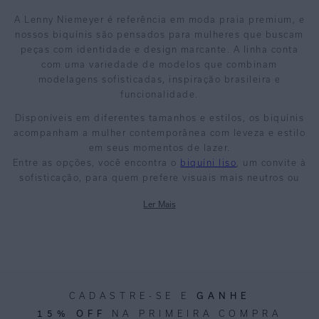
A Lenny Niemeyer é referência em moda praia premium, e
nossos biquínis são pensados para mulheres que buscam
peças com identidade e design marcante. A linha conta
com uma variedade de modelos que combinam
modelagens sofisticadas, inspiração brasileira e
funcionalidade.
Disponíveis em diferentes tamanhos e estilos, os biquínis
acompanham a mulher contemporânea com leveza e estilo
em seus momentos de lazer.
Entre as opções, você encontra o
biquíni liso
, um convite à
sofisticação, para quem prefere visuais mais neutros ou
sofisticados.
Ler Mais
Já o
biquíni estampado
traduz a essência vibrante da
Lenny Niemeyer, com padronagens exclusivas que
celebram a natureza e a cultura brasileira, revelando
personalidade e autenticidade em cada detalhe.
MATERIAIS DE ALTA
GANHE
CADASTRE-SE E
QUALIDADE E
15% OFF
NA PRIMEIRA COMPRA