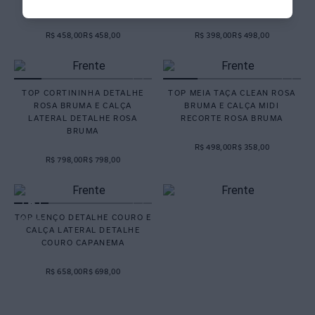
CALÇA LACINHO HERA
TUBOS HERA
R$ 458,00
R$ 458,00
R$ 398,00
R$ 498,00
TOP CORTININHA DETALHE
TOP MEIA TAÇA CLEAN ROSA
ROSA BRUMA E CALÇA
BRUMA E CALÇA MIDI
LATERAL DETALHE ROSA
RECORTE ROSA BRUMA
BRUMA
R$ 498,00
R$ 358,00
R$ 798,00
R$ 798,00
TOP LENÇO DETALHE COURO E
CALÇA LATERAL DETALHE
COURO CAPANEMA
R$ 658,00
R$ 698,00