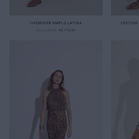
CHEMISIER AMPLO LATINA
VESTIDO
R$
1
.
198
,
00
R$
778
,
00