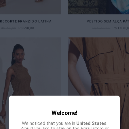
 RECORTE FRANZIDO LATINA
VESTIDO SEM ALÇA PÁ
R$
998
,
00
R$
598
,
00
R$
1
.
798
,
00
R$
1
.
078
,
Welcome!
We noticed that you are in
United States
.
Would you like to stay on the Brazil store or