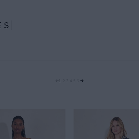
ES
1
2
3
4
5
6