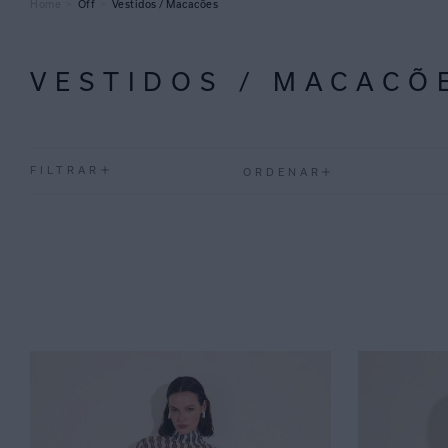
Off
Vestidos / Macacões
VESTIDOS / MACACÕ
FILTRAR
ORDENAR