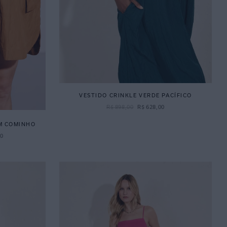
VESTIDO CRINKLE VERDE PACÍFICO
R$
898
,
00
R$
628
,
00
M COMINHO
00