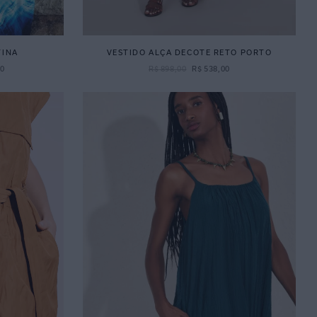
TINA
VESTIDO ALÇA DECOTE RETO PORTO
00
R$
898
,
00
R$
538
,
00