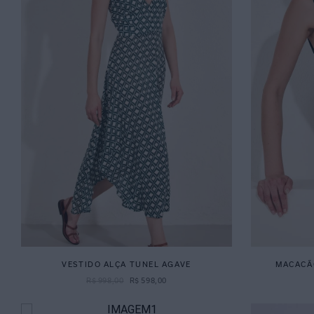
VESTIDO ALÇA TUNEL AGAVE
MACACÃO
R$
998
,
00
R$
598
,
00