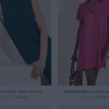
 CRINKLE VERDE PACÍFICO
CHEMISIER MANGA CURTA RO
R$
998
,
00
R$
648
,
00
R$
1
.
398
,
00
R$
838
,
0