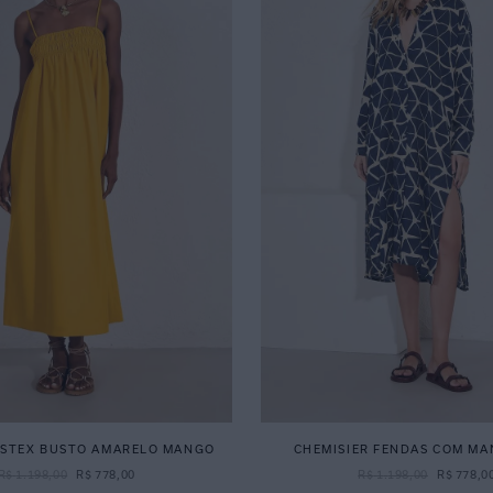
ASTEX BUSTO AMARELO MANGO
CHEMISIER FENDAS COM MA
R$
1
.
198
,
00
R$
778
,
00
R$
1
.
198
,
00
R$
778
,
0