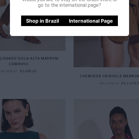
go to the international page?
Shop in Brazil
International Page
PLISSADO GOLA ALTA MARROM
COMINHO
R$
998
,
00
R$
698
,
00
CHEMISIER CRINCKLE MARRO
R$
1
.
798
,
00
R$
1
.
078
,