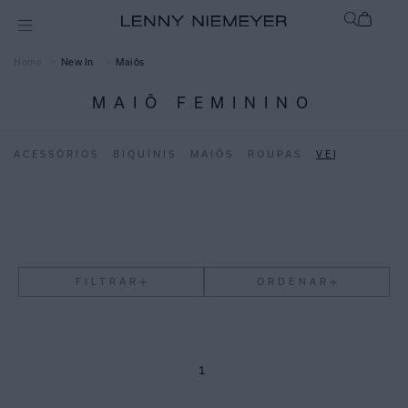
New In
Maiôs
MAIÔ FEMININO
ACESSÓRIOS
BIQUÍNIS
MAIÔS
ROUPAS
VER TUDO
FILTRAR
ORDENAR
1