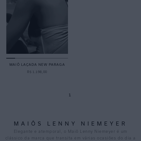
MAIÔ LAÇADA NEW PARAGA
R$
1
.
198
,
00
1
MAIÔS LENNY NIEMEYER
Elegante e atemporal, o Maiô Lenny Niemeyer é um
clássico da marca que transita em várias ocasiões do dia a