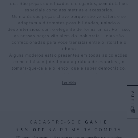
dia. São peças sofisticadas e elegantes, com detalhes
especiais como assimetrias e acessórios.
Os maiôs são peças-chave porque são versáteis e se
adaptam a diferentes possibilidades, unindo o
despretensioso com o elegante de forma única. Por isso,
as nossas peças vão além do look praia — elas são
confeccionadas para você transitar entre o litoral e o
urbano.
Alguns modelos estão presentes em todas as coleções,
como o básico (ideal para a prática de esportes), o
tomara-que-caia e o lenço, que é super democrático.
Também possuímos modelos estampados, lisos, com
textura e os com leve brilho metalizado.
Ler Mais
Nossas matérias-primas são escolhidas com muito
AJUDA
cuidado, entre elas você encontra a Lycra touch
biodegradável com proteção UV FPU 50 da linha Biowear e
o Econyl®, um nylon confeccionado a partir de redes de
pesca inutilizadas resgatadas de nossas praias e litorais.
O Econyl® tem a mesma qualidade de um fio virgem e
GANHE
CADASTRE-SE E
pode ser infinitamente reciclado, o que significa criar
15% OFF
NA PRIMEIRA COMPRA
produtos sem retirar recursos da natureza.
*Cupom não acumulativo com outras promoções e descontos