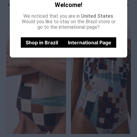
Welcome!
MAIÔ MEIA-TAÇA RETRO NEW
MAIÔ OMBRO DETALHE ROSA
HERA
BRUMA
We noticed that you are in
United States
.
R$
898
,
00
R$
998
,
00
Would you like to stay on the Brazil store or
go to the international page?
Shop in Brazil
International Page