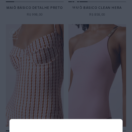
MAIÔ BÁSICO DETALHE PRETO
MAIÔ BÁSICO CLEAN HERA
R$
998
,
00
R$
858
,
00