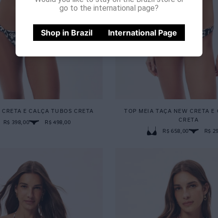
go to the international page?
Shop in Brazil
International Page
 CRETA E CALÇA TUBOS CRETA
TOP MEIA TAÇA NEW CRETA E
CRETA
R$ 398,00
R$ 498,00
R$ 658,00
R$ 2