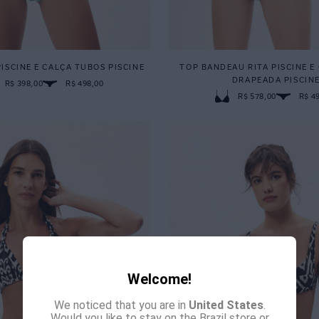
ISCINE E CALÇA TUBOS PISCINE
TOP BANDEAU RITA PISCINE E
DRAPEADA PISCIN
R$ 398,00
R$ 498,00
R$ 578,00
R$ 4
Welcome!
We noticed that you are in
United States
.
Would you like to stay on the Brazil store or