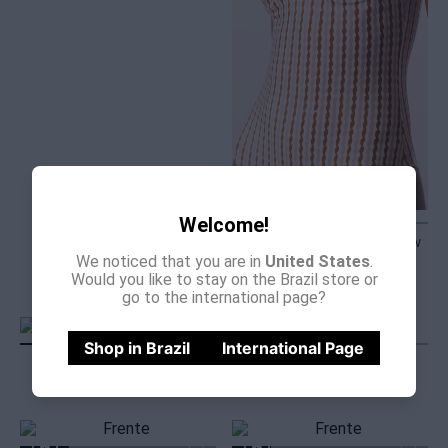
Welcome!
MAIÔ MEIA-TAÇA RETRO NEW
We noticed that you are in
United States
.
HERA
Would you like to stay on the Brazil store or
R$
898
,
00
go to the international page?
Shop in Brazil
International Page
MAIÔ BÁSICO CLEAN HERA
MAIÔ FRENTE UNICA HERA
R$
858
,
00
R$
358
,
00