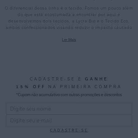
O diferencial dessa linha é o tecido. Fomos um pouco além
do que está acostumada a encontrar por aqui e
desenvolvemos dois tecidos, a Lycra Bio e o Tecido Eco,
ambos confeccionados visando reduzir o impacto causado
no meio ambiente.
Ler Mais
LYCRA BIO
A Lycra Biodegradável possui o tempo de decomposição
menor que a poliamida comum, por isso, é a escolhida
para fazer parte das peças beachwear, encontre biquínis,
maiôs, sungas e sutiãs com formas, estampas em
tonalidades elegantes.
GANHE
CADASTRE-SE E
15% OFF
NA PRIMEIRA COMPRA
TECIDO ECO
O Tecido Eco é uma malha composta com viscose de
*Cupom não acumulativo com outras promoções e descontos
bambu. Para essa coleção confeccionamos saídas de praia
e vestimentas inspiradas na tropicalidade. As modelagens
são soltas, retas e de muito frescor.
São duas inovações que temos o prazer de apresentar,
todas as duas são biodegradáveis e contribuem para a
CADASTRE-SE
renovação do meio ambiente. E os aperfeiçoamentos